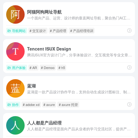
阿猫阿狗网址导航
一个面向产品、运营、设计师的垂直网址导航，聚合热门AI工具、行业资讯、数据分析、设计素材与协作平台，帮助互联网从业者快速访问日常工作所需的各类网站
导航网站
# 交互设计
# 产品经理
# 产品经理培训
Tencent ISUX Design
腾讯ISUX官方设计门户，分享体验设计、交互视觉等专业文章，展示品牌设计案例，提供设计资源与招聘入口，适合设计师和产品从业者获取灵感与行业参考。
用户体验
# AR
# Demoo
# h5
蓝湖
蓝湖是一款产品设计协作平台，支持自动生成设计图标注、制作可点击交互原型、在线评审与多格式文件共享，帮助产品、设计和开发团队高效交付和沟通，减少重复传图与手动标注
协作
# adobe xd
# axure
# axure 托管
人人都是产品经理
人人都是产品经理是面向产品从业者的学习交流社区，提供产品设计、运营、AI产品等数十个方向的深度文章、分类专题和培训课程，支持免费阅读、社区问答和发布作品，帮助产品新人和专业人士获取行业认知与实践案例