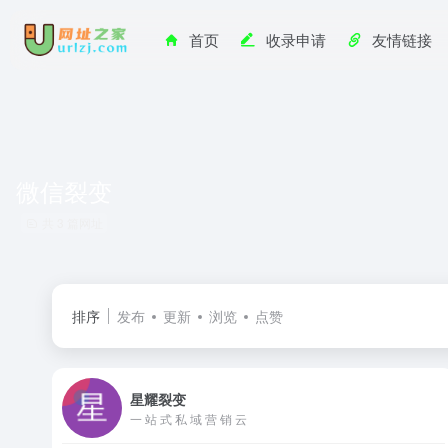
首页
收录申请
友情链接
微信裂变
共 3 篇网址
排序
发布
更新
浏览
点赞
星耀裂变
一 站 式 私 域 营 销 云