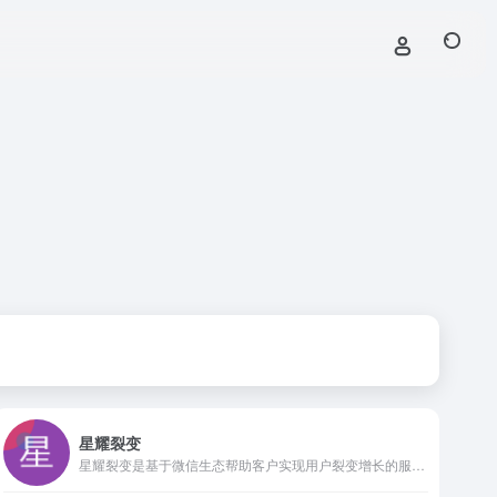
星耀裂变
星耀裂变是基于微信生态帮助客户实现用户裂变增长的服务商，旗下品牌产品包含星耀任务宝，企微scrm，消息通，活码，幸运签等，西安星耀网络科技有限公司提供综合性落地裂变增长方案，拥有强大的技术团队，售后服务团队及运营策划团队，帮助上万家企业实现用户增长+品牌曝光率，是微信公众号及企业微信运营推广必备工具