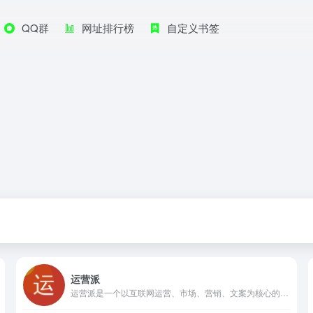
QQ群
网址排行榜
自定义书签
运营派
运营派是一个以互联网运营、市场、营销、文案为核心的学习交流分享平台。运营派为您提供公众号运营，用户增长、用户运营、活动运营、数据运营、新媒体运营、微信裂变、文案策划及app运营推广等专业知识，在这里你还可以通过免费的三节课掌握这些技能。