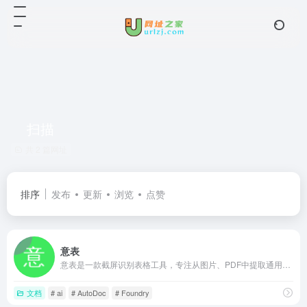
扫描
共 2 篇网址
排序
发布
更新
浏览
点赞
意表
意表是一款截屏识别表格工具，专注从图片、PDF中提取通用表格和财务三大报表，支持歪斜修复、文字增强和智能合并。识别结果可导出Excel或复制到剪贴板，安装包轻量，常驻状态栏即用，适合审计、财务和数据整理场景
文档
# ai
# AutoDoc
# Foundry