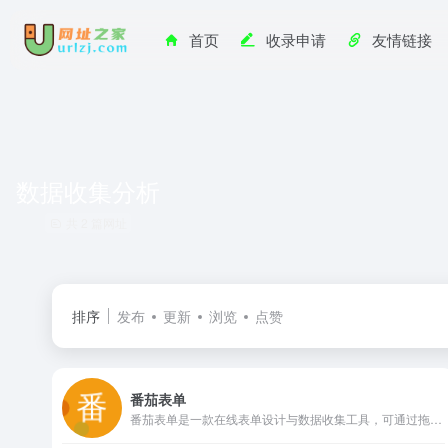
首页
收录申请
友情链接
数据收集分析
共 2 篇网址
排序
发布
更新
浏览
点赞
番茄表单
番茄表单是一款在线表单设计与数据收集工具，可通过拖拽快速生成问卷、报名、投票等表单，覆盖多种业务场景；支持多端使用、团队协作和实时数据分析，能将表单嵌入微信、钉钉等渠道，帮助企业轻松实现信息采集与移动办公