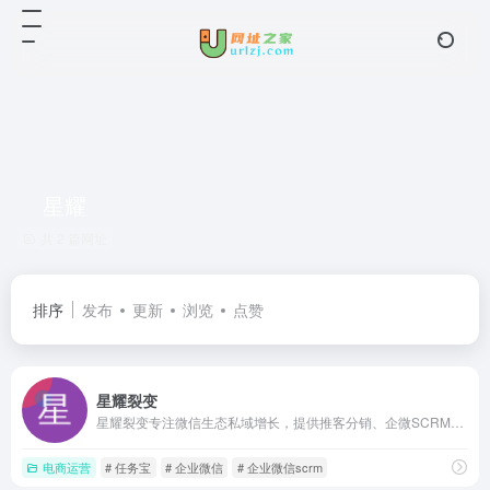
星耀
共 2 篇网址
排序
发布
更新
浏览
点赞
星耀裂变
星耀裂变专注微信生态私域增长，提供推客分销、企微SCRM、公众号与视频号裂变等工具，配合活动方案与行业案例，帮助商家实现低成本获客、用户裂变与私域转化
电商运营
# 任务宝
# 企业微信
# 企业微信scrm