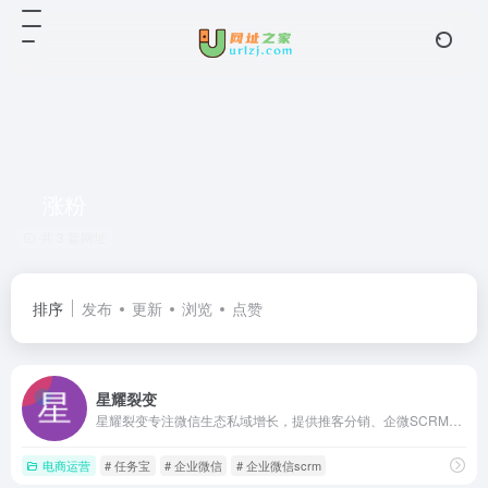
涨粉
共 3 篇网址
排序
发布
更新
浏览
点赞
星耀裂变
星耀裂变专注微信生态私域增长，提供推客分销、企微SCRM、公众号与视频号裂变等工具，配合活动方案与行业案例，帮助商家实现低成本获客、用户裂变与私域转化
电商运营
# 任务宝
# 企业微信
# 企业微信scrm