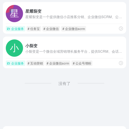
星耀裂变
星耀裂变是一个提供微信小店推客分销、企业微信SCRM、公众号与视频号裂变增长工具的技术服务平台，帮助商家搭建私域流量池，实现低成本获客与转化，并配套全程运营支持与行业解决方案。
企业服务
# 任务宝
# 企业微信
# 企业微信scrm
小裂变
小裂变是一个微信全域营销增长服务平台，提供SCRM、会话存档、推客分销、视频号助手等工具与私域代运营服务，覆盖公域引流、裂变增长、客户管理和销售转化全链路，为零售、电商、教育等多行业客户搭建微信私域增长体系。
企业服务
# 互动营销
# 企业微信scrm
# 公众号增粉
没有了