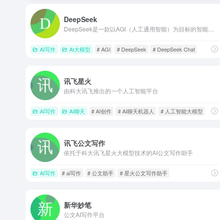
DeepSeek
DeepSeek是一款以AGI（人工通用智能）为目标的智能平台，通过开源高效的多模态AI技术，赋能内容创作、工程设计与全球开发者生态，以“轻量级架构+低成本训练”重新定义AI应用边界
AI写作
AI大模型
# AGI
# DeepSeek
# DeepSeek Chat
讯飞星火
由科大讯飞推出的一个人工智能平台
AI写作
AI聊天
# AI创作
# AI聊天机器人
# 人工智能大模型
讯飞公文写作
依托于科大讯飞星火大模型技术的AI公文写作助手
AI写作
# ai写作
# 公文助手
# 星火公文写作助手
新华妙笔
公文AI写作平台