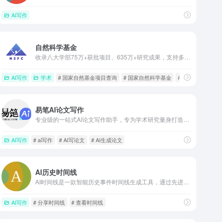
AI写作
自然科学基金
收录八大学部75万+获批项目、635万+研究成果，支持多维度数据检索与一键下载历年结题报告。丰富的可视化图表展示，跟踪研究热点与项目趋势，拓展选题思路。依托AI虚拟专家和3亿+真实文献，赋能基金申报全流程，提升申报效率与竞争力。
AI写作
学术
# 国家自然基金项目查询
# 国家自然科学基金
# 国家自然科学
易笔AI论文写作
专业级的一站式AI论文写作助手，专为学术研究量身打造。它不仅提供原创性内容生成，更全面覆盖论文选题、论文初稿、文献综述整理到答辩PPT制作的全流程服务。
AI写作
# ai写作
# AI写论文
# AI生成论文
AI历史时间线
AI时间线是一款智能历史事件时间线生成工具，通过先进的人工智能技术，将复杂的历史事件、人物生平、科技发展等转化为清晰直观的时间线。只需输入关键词，即可获取完整的事件发展脉络，让学习和研究变得更加高效。
AI写作
# 分享时间线
# 查看时间线