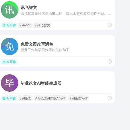
讯飞智文
讯飞智文是科大讯飞推出的一款人工智能文档创作平台。它基于讯飞星火认知大模型，支持处理各种内容格式，包括一句话主题、长文本、音视频等多种形式。这使得讯飞智文成为了一款极具创新性的智能文档创作平台，不仅提供高效便捷的文案改写服务，还能自动生成令人印象深刻的PPT文档。讯飞智文的推出为个人和企业用户们提供了一个全新的文档创作体验，极大地提升了工作和学习效率，也为创作和表达提供了更为灵活多样的方式。
AI写作
# AiPPT
# 讯飞智文
免费文案改写润色
提升工作与学习效率的最佳助手
AI写作
毕业论文AI智能生成器
AI写作
# AI论文
# AI论文AI降重AI写作
# AI论文写作