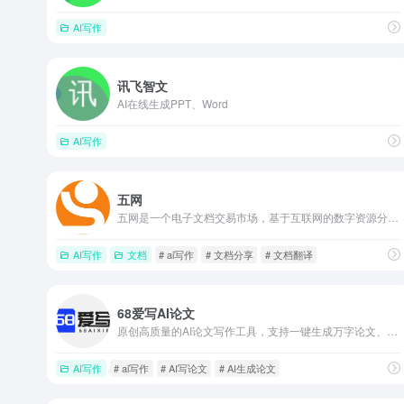
AI写作
讯飞智文
AI在线生成PPT、Word
AI写作
五网
五网是一个电子文档交易市场，基于互联网的数字资源分享和下载的网络平台，主要提供教育、学术研究、可行性报告、技术方案等模板文档以及参考文献资料，尤其在办公和商业等领域拥有海量的原创和精品资源，平台支持AI智能创作、文档转换、论文写作等功能。
AI写作
文档
# ai写作
# 文档分享
# 文档翻译
68爱写AI论文
原创高质量的AI论文写作工具，支持一键生成万字论文、毕业论文、课程论文、开题报告、任务书及文献综述等多种学术内容。
AI写作
# ai写作
# AI写论文
# AI生成论文