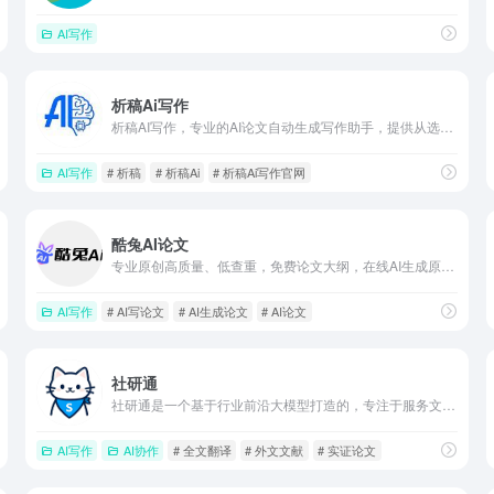
AI写作
析稿Ai写作
析稿AI写作，专业的AI论文自动生成写作助手，提供从选题、写作到降重的全流程服务，涵盖毕业论文期刊论文职称论文开题报告任务书降AIGC等等
AI写作
# 析稿
# 析稿Ai
# 析稿Ai写作官网
酷兔AI论文
专业原创高质量、低查重，免费论文大纲，在线AI生成原创论文，一站式生成论文的神器！
AI写作
# AI写论文
# AI生成论文
# AI论文
社研通
社研通是一个基于行业前沿大模型打造的，专注于服务文科研究生的多模态学术智能体平台。具备基于AI开发的外文文献全文翻译、实证文献解读、深度思考写作、思维导图绘制等功能。
AI写作
AI协作
# 全文翻译
# 外文文献
# 实证论文