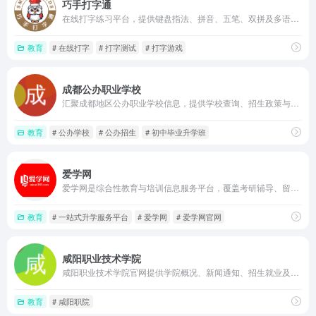
巧手打字通
在线打字练习平台，提供键盘指法、拼音、五笔、双拼及多语种打字课程，结合趣味游戏、速度测试、实时比赛和技能等级认证，帮助用户提升打字速度与准确率
教育
# 在线打字
# 打字测试
# 打字游戏
成都公办职业学校
汇聚成都地区公办职业学校信息，提供学校查询、招生政策与专业介绍等参考内容，适合学生家长快速了解职业教育选项，需以官方渠道信息为准
教育
# 公办学校
# 公办招生
# 初中毕业升学班
爱学网
爱学网是综合性教育与培训信息服务平台，覆盖考研辅导、留学语培、语言培训、中小学课外辅导、职业技能及资格考试等领域，支持按城市和分类筛选课程与机构，并提供选课帮助和备考资讯。
教育
# 一站式升学服务平台
# 爱学网
# 爱学网官网
咸阳职业技术学院
咸阳职业技术学院官网提供学院概况、新闻通知、招生就业及教务管理等综合信息服务，集成多角色快捷入口与智慧校园平台，方便师生、考生和社会人士获取权威资讯和办理在线业务
教育
# 咸阳职院