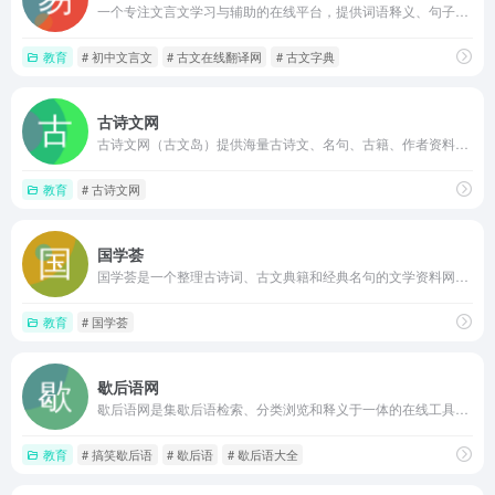
一个专注文言文学习与辅助的在线平台，提供词语释义、句子翻译、经典阅读及难点解析等功能，帮助用户降低古文阅读门槛，提升理解效率
教育
# 初中文言文
# 古文在线翻译网
# 古文字典
古诗文网
古诗文网（古文岛）提供海量古诗文、名句、古籍、作者资料，涵盖唐诗宋词、文言文、先秦诸子等，支持分类检索与全文搜索，兼具注释、译文和朗诵功能，配有APP，是古典文学爱好者的常用工具
教育
# 古诗文网
国学荟
国学荟是一个整理古诗词、古文典籍和经典名句的文学资料网站，提供按诗人、体裁和主题分类的检索功能，内容涵盖诗词曲赋、文言小说等，适合查询古诗词原文及名句出处
教育
# 国学荟
歇后语网
歇后语网是集歇后语检索、分类浏览和释义于一体的在线工具站，方便用户查找、学习和分享传统歇后语，内容丰富且查询便捷，适合学生与文字工作者使用
教育
# 搞笑歇后语
# 歇后语
# 歇后语大全