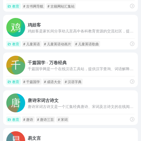
教育
# 古书网导航
# 古籍网站汇集站
鸡娃客
鸡娃客是家长间分享幼儿至高中各科教育资源的交流社区，提供原版教材、网课、绘本等免费下载，适合寻找鸡娃资料的家庭，资源丰富但需用户自行甄别内容质量与版权风险
教育
# 儿童英语
# 儿童英语动画片
# 儿童英语歌曲
千篇国学 · 万卷经典
千篇国学网是一个在线汉语工具站，提供汉字查询、词语解释、成语大全及分类检索、成语接龙与故事等功能，适合语文学习与文字工作参考
教育
# 千篇国学
# 成语大全
# 汉语字典
唐诗宋词古诗文
唐诗宋词古诗文是一个汇集经典唐诗、宋词及古诗文的在线阅读平台，提供原文、注释、翻译和赏析，支持按朝代、作者或主题查找，适合文学爱好者和学生学习使用
教育
# 唐诗
# 唐诗三百
# 宋词
易文言