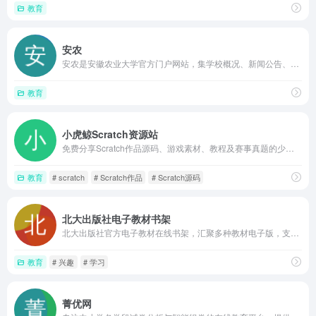
教育
安农
安农是安徽农业大学官方门户网站，集学校概况、新闻公告、招生就业、院系导航和科研服务等模块于一体，面向考生、师生及公众提供权威信息发布与公共服务入口，是了解学校与办理校内业务的综合平台。
教育
小虎鲸Scratch资源站
免费分享Scratch作品源码、游戏素材、教程及赛事真题的少儿编程资源站，适合初学者自学和教师备课，提供大量可直接下载的项目文件
教育
# scratch
# Scratch作品
# Scratch源码
北大出版社电子教材书架
北大出版社官方电子教材在线书架，汇聚多种教材电子版，支持无需登录的高清翻页阅读，资源持续更新，适合师生等群体临时查阅与学习。
教育
# 兴趣
# 学习
菁优网