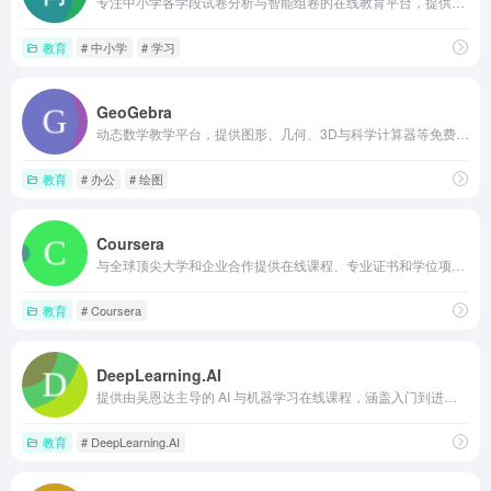
专注中小学各学段试卷分析与智能组卷的在线教育平台，提供海量原创题库、名师试卷和在线作业测评等工具，支持校本题库建设与AI辅助教学
教育
# 中小学
# 学习
GeoGebra
动态数学教学平台，提供图形、几何、3D与科学计算器等免费交互工具，内置大量按年级主题分类的教学资源，支持课堂协作和实时反馈，适合师生探索与学习数学
教育
# 办公
# 绘图
Coursera
与全球顶尖大学和企业合作提供在线课程、专业证书和学位项目，涵盖技术、商业、数据科学等多个领域，支持个人职业进阶与企业团队培训。
教育
# Coursera
DeepLearning.AI
提供由吴恩达主导的 AI 与机器学习在线课程，涵盖入门到进阶内容，包含视频教学、编程练习和证书，适合自学和职场提升。
教育
# DeepLearning.AI