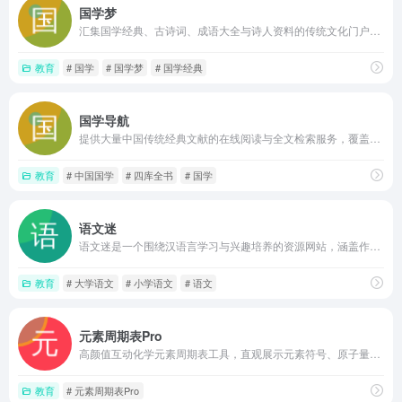
国学梦
汇集国学经典、古诗词、成语大全与诗人资料的传统文化门户，提供经史子集原文阅读、诗词分类检索和国学知识文章，适合学生与爱好者自学参考
教育
# 国学
# 国学梦
# 国学经典
国学导航
提供大量中国传统经典文献的在线阅读与全文检索服务，覆盖经史子集与诗词等多类内容，页面简洁无广告，适合原典查阅与学术引用。
教育
# 中国国学
# 四库全书
# 国学
语文迷
语文迷是一个围绕汉语言学习与兴趣培养的资源网站，涵盖作文、诗词、阅读和基础知识等板块，旨在辅助学生巩固课业、拓展文化视野，并为语文爱好者提供便捷的在线学习与素材查阅平台。
教育
# 大学语文
# 小学语文
# 语文
元素周期表Pro
高颜值互动化学元素周期表工具，直观展示元素符号、原子量与电子排布等详细属性，支持按类别筛选和名称搜索，适合学生与教育者在网页端快速查阅元素知识
教育
# 元素周期表Pro