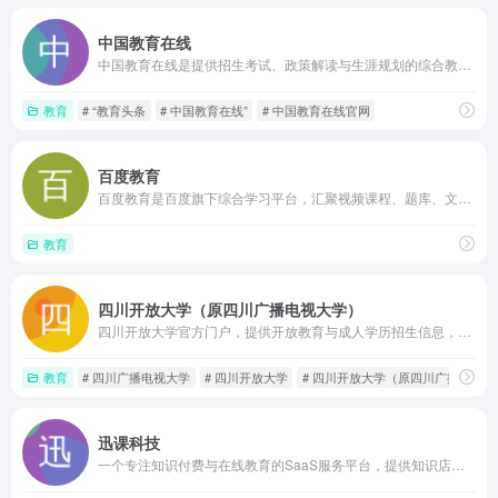
中国教育在线
中国教育在线是提供招生考试、政策解读与生涯规划的综合教育信息平台。它整合高考志愿、考研调剂、就业招聘及职业教育等全链条服务，覆盖全国多地，通过资讯、数据与工具辅助学生、家长和教育工作者进行教育决策
教育
# “教育头条
# 中国教育在线”
# 中国教育在线官网
百度教育
百度教育是百度旗下综合学习平台，汇聚视频课程、题库、文档资料及知识图谱，支持多学段在线学习、智能练习与个性化推荐，帮助用户高效检索与掌握知识。
教育
四川开放大学（原四川广播电视大学）
四川开放大学官方门户，提供开放教育与成人学历招生信息，汇聚社区教育、老年教育和职业技能培训资源，并集成师生办事入口与全省办学系统联络方式
教育
# 四川广播电视大学
# 四川开放大学
# 四川开放大学（原四川广播电视大
迅课科技
一个专注知识付费与在线教育的SaaS服务平台，提供知识店铺、私域直播、题库系统及裂变营销工具，帮助客户快速搭建多端学习平台并实现内容变现与用户运营