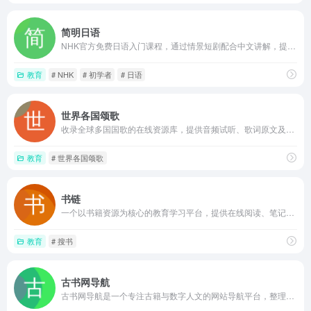
简明日语
NHK官方免费日语入门课程，通过情景短剧配合中文讲解，提供音频、讲义和下载功能，帮助零基础学习者掌握基础日语会话和听力。
教育
# NHK
# 初学者
# 日语
世界各国颂歌
收录全球多国国歌的在线资源库，提供音频试听、歌词原文及翻译展示，并附有创作背景等基础信息，适合教育参考与音乐欣赏。
教育
# 世界各国颂歌
书链
一个以书籍资源为核心的教育学习平台，提供在线阅读、笔记管理和进度同步功能，适合学生和自学者整理学习资料，界面精简，操作直观。
教育
# 搜书
古书网导航
古书网导航是一个专注古籍与数字人文的网站导航平台，整理国内外古籍馆藏、文史工具、网盘搜书、字体篆刻等数百个实用站点链接，方便用户快速查找和访问古典文献资源