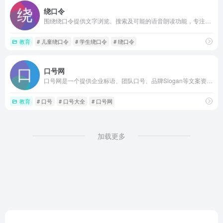
绕口令
围绕绕口令提供文字浏览、搜索及可能的语音朗读功能，专注口语清晰度与节奏感训练，适合语言学习及日常趣味练习。
教育
# 儿童绕口令
# 学生绕口令
# 绕口令
口号网
口号网是一个提供企业标语、团队口号、品牌Slogan等文案资源的在线平台，支持分类浏览、关键词搜索及可能的原创生成功能，适合活动策划、团队管理和创意工作者快速获取灵感
教育
# 口号
# 口号大全
# 口号网
加载更多