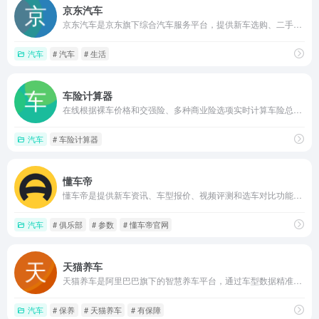
京东汽车
京东汽车是京东旗下综合汽车服务平台，提供新车选购、二手车、汽车用品、养车预约、加油充电及车险金融等一站式服务，依托京东电商体系，方便用户在线完成看车、买车和养车流程
汽车
# 汽车
# 生活
车险计算器
在线根据裸车价格和交强险、多种商业险选项实时计算车险总价，展示商业险与强制险的折扣浮动规则，为车主提供直观的保费估算参考
汽车
# 车险计算器
懂车帝
懂车帝是提供新车资讯、车型报价、视频评测和选车对比功能的汽车信息平台，涵盖二手车及车主社区，通过智能推荐为用户匹配感兴趣的汽车内容。
汽车
# 俱乐部
# 参数
# 懂车帝官网
天猫养车
天猫养车是阿里巴巴旗下的智慧养车平台，通过车型数据精准匹配保养方案，提供在线预约、施工直播、正品优选配件等服务，覆盖维修保养、洗车美容等场景，并承诺假货必赔、宰客必赔，为车主提供透明有保障的一站式养车体验。
汽车
# 保养
# 天猫养车
# 有保障