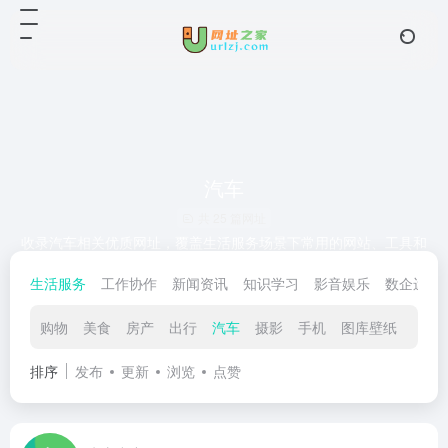
汽车
共 25 篇网址
收录汽车相关优质网址，覆盖生活服务场景下常用的网站、工具和
资源。网址之家坚持人工筛选、真人测评与定期复查，帮助用户更
生活服务
工作协作
新闻资讯
知识学习
影音娱乐
数企运营
快找到实用可靠的汽车入口。
购物
美食
房产
出行
汽车
摄影
手机
图库壁纸
银行
排序
发布
更新
浏览
点赞