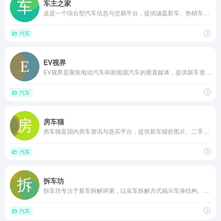
车主之家
这是一个综合型汽车信息与交易平台，提供涵盖新车、热销车及新能源等车型的报价、图片、评测与口碑数据，并整合本地经销商行情、团购特卖及销量榜单，帮助用户在海量车讯中高效筛选信息，辅助完成选车和购车决策。
汽车
EV视界
EV视界是聚焦电动汽车和新能源汽车的垂直媒体，提供新车资讯、深度评测、车型对比及政策解读，方便用户在选车时按价格、续航等条件筛选车型
汽车
房车猫
房车猫是国内房车资讯与选买平台，提供新车报价图片、二手车交易、深度评测、购车导购及展会信息，支持按车型和价格筛选车源，帮助用户一站式看车、选车和买车
汽车
拆车坊
拆车坊专注于新车拆解评测，以实车拆解方式揭示车身结构、安全用料和做工细节，提供图文与视频报告，为注重车辆内在品质的消费者提供深度购车参考
汽车