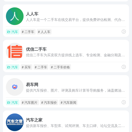
人人车
人人车是一个二手车在线交易平台，提供免费评估检测、代办过户等一站式买卖服务，并设有品牌合伙人创业模式，帮助个人用户实现高价卖车和放心买车。
汽车
# 二手车
# 人人车
优信二手车
优信二手车为买卖双方提供线上选车、专业检测、金融分期及全国过户代办服务，通过车况报告和流程化支持降低二手车交易风险
汽车
# 买车
# 二手车
# 二手车价格
易车网
提供汽车报价、图片、评测及购车计算等导购服务，涵盖燃油与新能源车型，支持条件选车、多方对比和社区交流，帮助用户在买车前全面掌握价格与配置信息
汽车
# 汽车图片
# 汽车报价
# 汽车新闻
汽车之家
提供新车报价、车型库、试驾评测、车主口碑、论坛交流及二手车信息，覆盖选车、买车、用车、换车全流程，帮助用户一站式获取汽车相关信息和购车参考。