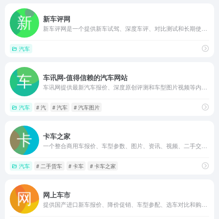
新车评网
新车评网是一个提供新车试驾、深度车评、对比测试和长期使用报告的汽车媒体平台，涵盖选车工具、视频评测和专家问答，帮助消费者做出清晰购车决策
汽车
车讯网-值得信赖的汽车网站
车讯网提供最新汽车报价、深度原创评测和车型图片视频等内容，特色栏目“拆车坊”以实车拆解展示安全与用料细节，“EV知道”专注新能源车选买用一站式服务，适合购车参考与汽车资讯获取。
汽车
# 汽
# 汽车
# 汽车图片
卡车之家
一个整合商用车报价、车型参数、图片、资讯、视频、二手交易及社区问答的综合服务平台，专注为卡车司机和购车用户提供看车、买车、养车相关实用信息
汽车
# 二手货车
# 卡车
# 卡车之家
网上车市
提供国产进口新车报价、降价促销、车型参配、选车对比和购车资讯的综合汽车信息平台，覆盖轿车、SUV、MPV等多品类，帮助用户一站式查询车市行情与动态