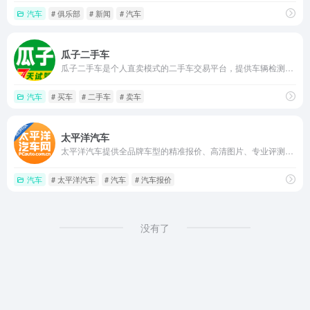
汽车
# 俱乐部
# 新闻
# 汽车
瓜子二手车
瓜子二手车是个人直卖模式的二手车交易平台，提供车辆检测估价、全国车源筛选、交易过户及物流金融一站式服务，让买卖双方跳过中间商直接交易，并配有售后保障。
汽车
# 买车
# 二手车
# 卖车
太平洋汽车
太平洋汽车提供全品牌车型的精准报价、高清图片、专业评测和购车工具，支持多车对比和智能选车，并汇集销量排行、车主论坛等内容，是购车决策与汽车资讯浏览的一站式平台
汽车
# 太平洋汽车
# 汽车
# 汽车报价
没有了