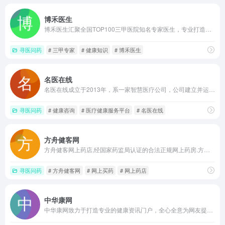
博禾医生
博禾医生汇聚全国TOP100三甲医院知名专家医生，专业打造权威的智慧医疗科普平台，通过视音频、直播问诊、专家文章、在线问医生等多形式内容，为大众用户提供专业、可信的科普医疗服务和就医指南。是国内领先的健康科普内容生产与提供商！
寻医问药
# 三甲专家
# 健康知识
# 博禾医生
名医在线
名医在线成立于2013年，系一家智慧医疗公司，公司建立并运营“健康科普”及“互联网医院”两大精准就医服务平台。为患者、医生、 医疗机构、 医药企业提供服务，分别在北京、重庆、成都、广州设有经营机构，在重庆、成都自主建立运营两家互联网医院。
寻医问药
# 健康咨询
# 医疗健康服务平台
# 名医在线
方舟健客网
方舟健客网上药店,经国家药监局认证的合法正规网上药房.方舟健客为您提供方便的网上买药服务,执业医师为您提供24小时健康咨询!网上药店哪个好?买正品药上方舟健客!
寻医问药
# 方舟健客网
# 网上买药
# 网上药店
中华康网
中华康网致力于打造专业的健康资讯门户，全心全意为网友提供健康服务。如果您感到身体不适，或者想了解健康或疾病相关信息，在这里您可以找到答案。如果您觉得本站还不错，记得要和朋友一起分享哦！