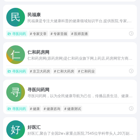
民福康
民福康是专注大健康科普的健康领域知识平台,提供医院,专家,疾病,科室等详细信息,由权威专家生产的科普视频,文章,问答,音频等权威内容,同时还打造了原创医疗漫画和直播栏目,向大众传播健康、权威的科普知识.
寻医问药
# 专家文章
# 专家音频
# 医师直播
仁和药房网
仁和药房网(原药房网)是仁和药业旗下网上药店,药房网官方商城是国家药监局认证的正规网上药房,药房网实体药店供货配送,100%正品保证,支持医保,支持货到付款!到家的健康,上门的好药,网上买药就上仁和药房网!
寻医问药
# 京卫大药房
# 仁和大药房
# 仁和药业
寻医问药网
寻医问药网，以为全民健康导航为己任，传播品质生活、健康为先的理念，为患者、医生搭建精准医疗信息查询，一对一在线咨询，预约挂号等服务平台。包括疾病，保健，健康新闻，专家咨询，男科，妇科，育儿，性爱，心理，整形，减肥，药品，中医，美容，饮食，医院查询，医生查询，疾病查询，药品查询，疾病自测等频道。
寻医问药
# 健康
# 健康咨询
# 健康测试
好医汇
好医汇,聚合了全国2w+家重点医院,7545位学科带头人,20万副主任以上的医师,提供预约挂号,在线诊疗,在线配药全方位服务。找大专家,上好医汇。