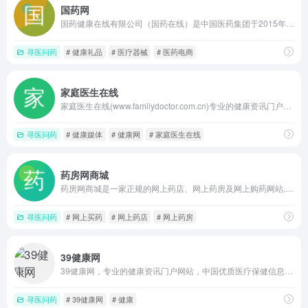
国药网
国药健康在线有限公司（国药在线）是中国医药集团于2015年成立的医药电商公司，公司依托中国医药集团雄厚的医药工业、医药商业、零售连锁、医疗服务等资源，旨在打造集医药电商B2C、O2O、网络医疗服务于一体的中国最大垂直医药电商服务平台。
寻医问药
# 健康礼品
# 医疗器械
# 医药电商
家庭医生在线
家庭医生在线(www.familydoctor.com.cn)专业的健康资讯门户网站，拥有国医大师、院士、三甲医院院长等专家组成的健康顾问团，提供专业的健康信息服务。
寻医问药
# 健康媒体
# 健康网
# 家庭医生在线
药房网商城
药房网商城是一家正规的网上药店、网上药房及网上购药网站,找药房网、网上药店、网上药房、购药网站及网上买药平台就上药房网商城,让你买药放心,用药安心。
寻医问药
# 网上买药
# 网上药店
# 网上药房
39健康网
39健康网，专业的健康资讯门户网站，中国优质医疗保健信息与在线健康服务平台，医疗保健类网站杰出代表，荣获中国标杆品牌称号。提供专业、完善的健康信息服务，包括疾病，保健，健康新闻，专家咨询，病友论坛，男科，妇科，育儿，性爱，心理，整形，减肥，药品，急救，中医，美容，饮食，健身，医院查询，医生查询，疾病查询，药品查询，疾病自测等频道。
寻医问药
# 39健康网
# 健康