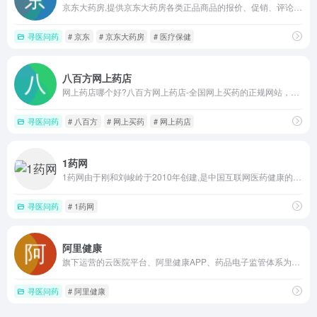
京东大药房,提供京东大药房各类正品商品的报价、促销、评论、导购、图片等信息，欢迎您再次光顾京东大药房
寻医问药
# 京东
# 京东大药房
# 医疗保健
八百方网上药店
网上药店哪个好?八百方网上药店-全国网上买药的正规网站，网上药店提供覆盖中西药品、营养保健、医疗器械、医疗辅料等品类范围的销售服务，八百方网上药店是您网上购买药品正规合法药房网,并有专业的药师免费为你用药指导。
寻医问药
# 八百方
# 网上买药
# 网上药店
1药网
1药网由于刚和刘峻岭于2010年创建,是中国互联网医药健康的领军企业,致力于用数字科技将患者和药品及医疗服务有机连接,打造中国最大的医药健康平台。
寻医问药
# 1药网
阿里健康
旗下运营的云医院平台、阿里健康APP、药品电子监管体系为用户提供即时、便捷的医药、医疗、健康管理等方面专业服务！天猫在线医药业务和云医院业务的融合，将打造一个一站式的医药健康领域。目前已有数万家经过严格资质审核的药店、医疗机构入驻平台。让天下没有难看的病，让假药无处遁行，开启全民健康管理新理念！
寻医问药
# 阿里健康