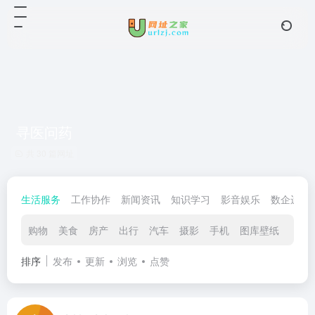
寻医问药
共 30 篇网址
生活服务
工作协作
新闻资讯
知识学习
影音娱乐
数企运营
购物
美食
房产
出行
汽车
摄影
手机
图库壁纸
银行
排序
发布
更新
浏览
点赞