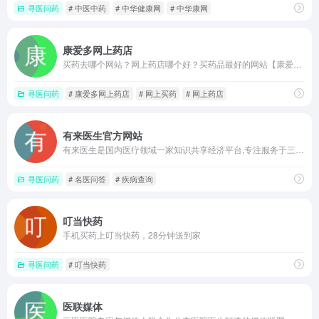
寻医问药
# 中医中药
# 中华健康网
# 中华康网
康爱多网上药店
买药去哪个网站？网上药店哪个好？买药品最好的网站【康爱多网上药店】经国家药监局批准的排名前列的药房网,互联网药品交易服务编号：粤C20110001,可选同仁堂等品牌产品的网上药店!
寻医问药
# 康爱多网上药店
# 网上买药
# 网上药店
有来医生官方网站
有来医生是国内医疗领域一家知识共享经济平台,专注服务于三甲医院知名专家,生产权威医疗IP。依托强大的内容生产工具“有来号”助医实现知识沉淀及分享,让人人都能享有健康的科普知识！
寻医问药
# 名医问答
# 疾病查询
叮当快药
手机买药上叮当快药，28分钟送到家
寻医问药
# 叮当快药
医联媒体