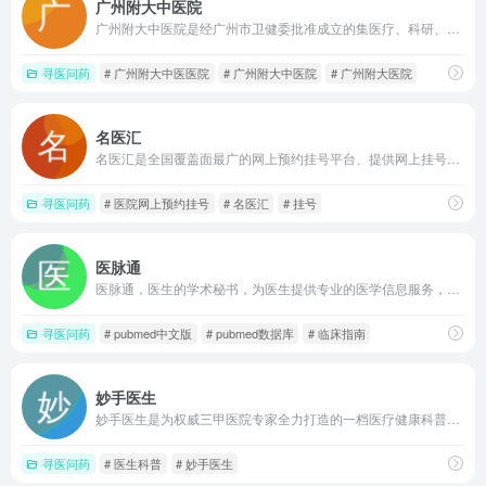
广州附大中医院
广州附大中医院是经广州市卫健委批准成立的集医疗、科研、预防、中医康复保健、中医临床为一体的现代化中医医院，是广州市医保局核准的医保定点医院。
寻医问药
# 广州附大中医医院
# 广州附大中医院
# 广州附大医院
名医汇
名医汇是全国覆盖面最广的网上预约挂号平台、提供网上挂号、预约加号、在线咨询、电话咨询、海外就医等就医服务。3300家公立医院33万医生录入独家医院排行榜，200万病人点评医院、医生助您找到最适合的就医方案快速挂号；
寻医问药
# 医院网上预约挂号
# 名医汇
# 挂号
医脉通
医脉通，医生的学术秘书，为医生提供专业的医学信息服务，包括疾病诊疗知识、病例讨论、医学前沿资讯、医学文献检索、全文与翻译、医生在线交流与讨论，节省医生的工作和学习的时间，提高效率，减轻医生压力。
寻医问药
# pubmed中文版
# pubmed数据库
# 临床指南
妙手医生
妙手医生是为权威三甲医院专家全力打造的一档医疗健康科普品牌，包括视频科普、语音科普、视频问医生等服务，是全国首个权威三甲医院专家健康科普教育平台，以及是一个医疗健康科普知识，可追溯到具体专家的可信任平台。
寻医问药
# 医生科普
# 妙手医生