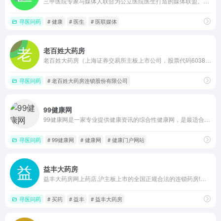
三甲医院专家与媒体人联合为公立医院医生打造的媒体联盟。着力打造专家医生自己的科普及互联网工作平台，为网友提供权威可信的医疗大健康知识与服务
寻医问药
# 健康
# 医生
# 医联媒体
老百姓大药房
老百姓大药房（上海证券交易所主板上市公司，股票代码603883）是中国具有影响力的药品零售连锁企业，中国药品零售企业综合竞争力百强冠军、中国服务业500强企业、湖南省百强企业。
寻医问药
# 老百姓大药房连锁股份有限公司
99健康网
99健康网是一家专业提供健康资讯的综合性健康网，是最适合中国人的健康门户网站。99健康网站旗下设有医院库、药品库、男科、妇科、中医、老人、育儿、体检、图库、美容、整形、减肥、健身、心理、饮食、保健、疾病等频道。是医疗保健类网站杰出代表，欢迎广大网友加入我们的99健康论坛一起交流健康养生之道。
寻医问药
# 99健康网
# 健康网
# 健康门户网站
益丰大药房
益丰大药房网上药店,沪主板上市的全国正规合法的连锁药房!官网商城提供OTC、中药、西药、保健食品、医疗器械 、隐形眼镜、成人用品、母婴用品等上万种商品线上销售,执业药师免费提供购药咨询和指导,让您拥有优质和便捷的网上买药、购药服务!
寻医问药
# 买药
# 益丰
# 益丰大药房