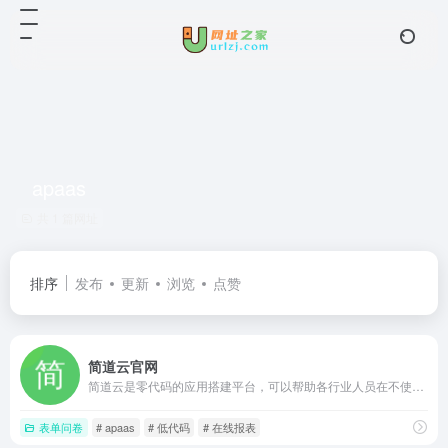
apaas
共 1 篇网址
排序
发布
更新
浏览
点赞
简道云官网
简道云是零代码的应用搭建平台，可以帮助各行业人员在不使用代码的情况下搭建个性化的CRM、ERP、OA、项目管理、进销存等系统，产品包含自定义表单、自定义报表、自定义流程引擎、知识库、团队协作等功能，适用于各种业务场景。
表单问卷
# apaas
# 低代码
# 在线报表