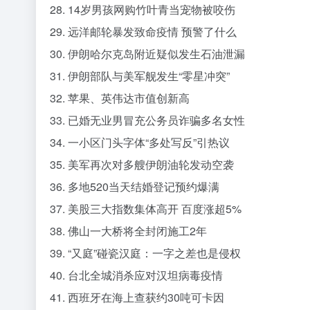
28. 14岁男孩网购竹叶青当宠物被咬伤
29. 远洋邮轮暴发致命疫情 预警了什么
30. 伊朗哈尔克岛附近疑似发生石油泄漏
31. 伊朗部队与美军舰发生“零星冲突”
32. 苹果、英伟达市值创新高
33. 已婚无业男冒充公务员诈骗多名女性
34. 一小区门头字体“多处写反”引热议
35. 美军再次对多艘伊朗油轮发动空袭
36. 多地520当天结婚登记预约爆满
37. 美股三大指数集体高开 百度涨超5%
38. 佛山一大桥将全封闭施工2年
39. “又庭”碰瓷汉庭：一字之差也是侵权
40. 台北全城消杀应对汉坦病毒疫情
41. 西班牙在海上查获约30吨可卡因