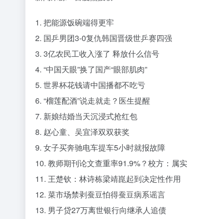
1. 把能源饭碗端得更牢
2. 国乒男团3-0复仇韩国晋级世乒赛四强
3. 3亿农民工收入涨了 释放什么信号
4. “中国天眼”换了国产“眼部肌肉”
5. 世界杯花钱请中国播都不吃亏
6. “榴莲配酒”说走就走？医生提醒
7. 新娘结婚当天沉浸式抢红包
8. 赵心童、吴宜泽双双获奖
9. 女子买奔驰电车提车5小时就报故障
10. 教师期刊论文查重率91.9%？校方：属实
11. 王楚钦：林诗栋梁靖崑起到决定性作用
12. 菜市场禁剥蚕豆怕得蚕豆病系谣言
13. 男子贷27万离世银行向继承人追债