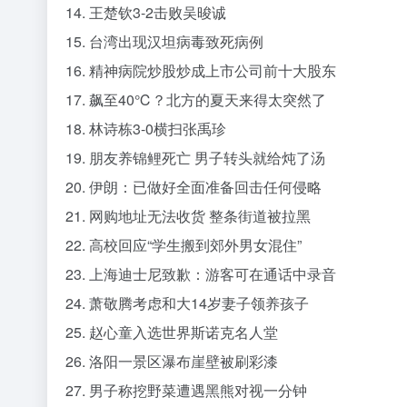
14. 王楚钦3-2击败吴晙诚
15. 台湾出现汉坦病毒致死病例
16. 精神病院炒股炒成上市公司前十大股东
17. 飙至40℃？北方的夏天来得太突然了
18. 林诗栋3-0横扫张禹珍
19. 朋友养锦鲤死亡 男子转头就给炖了汤
20. 伊朗：已做好全面准备回击任何侵略
21. 网购地址无法收货 整条街道被拉黑
22. 高校回应“学生搬到郊外男女混住”
23. 上海迪士尼致歉：游客可在通话中录音
24. 萧敬腾考虑和大14岁妻子领养孩子
25. 赵心童入选世界斯诺克名人堂
26. 洛阳一景区瀑布崖壁被刷彩漆
27. 男子称挖野菜遭遇黑熊对视一分钟