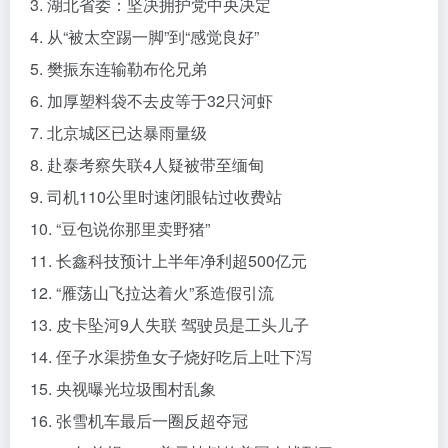
3. 湖北省委：坚决拥护党中央决定
4. 从“被太空踢一脚”到“感觉良好”
5. 樊振东连输勒布伦兄弟
6. 加厚塑料袋不去皮等于32只河虾
7. 北京城区已达暴雨量级
8. 赴泰考察失联4人疑被带至缅甸
9. 司机110公里时速闭眼钻过收费站
10. “豆包说你那里卖野猪”
11. 长鑫科技预计上半年净利超500亿元
12. “雁荡山飞拉达着火”系造假引流
13. 皮卡坠河9人失联 驾驶员是工头儿子
14. 侄子水渠捞鱼女子烧好吃后上吐下泻
15. 央视曝光垃圾围村乱象
16. 张雪机车最后一圈反超夺冠