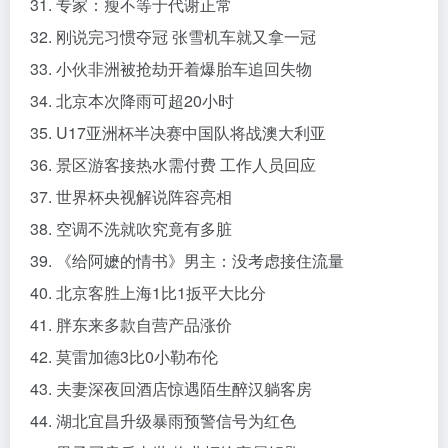
31. 专家：瘦不等于代谢正常
32. 刚说完习惯夺冠 张雪机车就又拿一冠
33. 小伙非洲被抢劫开着爆胎车追回失物
34. 北京本次降雨可超20小时
35. U17亚洲杯半决赛中国队将战澳大利亚
36. 景区游客接热水需付费 工作人员回应
37. 世界杯央视解说阵容亮相
38. 空调不洗就吹究竟有多脏
39. 《给阿嬷的情书》男主：没考虑接住流量
40. 北京客胜上海1比1扳平大比分
41. 胖东来多款自营产品涨价
42. 莫雷加德3比0小勒布伦
43. 夫妻深夜回酒店惊遇陌生醉汉躺客房
44. 湖北宜昌升级暴雨预警信号为红色