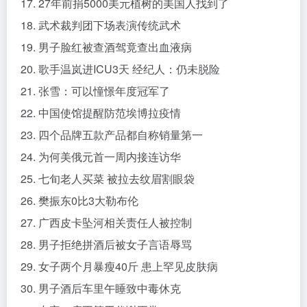
17. 27年前捐5000美元植树的美国人找到了
18. 武术裁判团下场表演传统武术
19. 男子脸红被查酒驾竟查出血液病
20. 歌手温岚进ICU3天 经纪人：仍未脱险
21. 张雪：可以憧憬年度冠军了
22. 中国使馆提醒防范埃博拉疫情
23. 四个品牌五款产品都自称销量第一
24. 为何美俄元首一周内接连访华
25. 七旬老人买菜 被拉去纹眉割眼袋
26. 樊振东0比3大勒布伦
27. 广西皮卡坠河相关责任人被控制
28. 男子拒绝拼酒后被女子言语辱骂
29. 女子两个月暴瘦40斤 患上罕见皮肤病
30. 男子酒后车里午睡致中毒休克