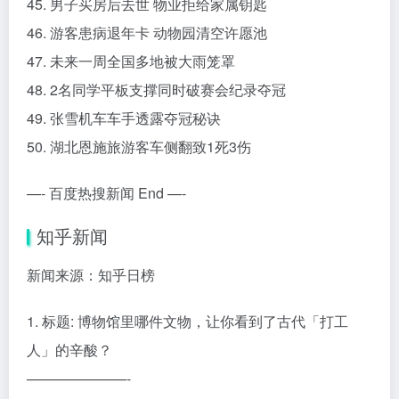
45. 男子买房后去世 物业拒给家属钥匙
46. 游客患病退年卡 动物园清空许愿池
47. 未来一周全国多地被大雨笼罩
48. 2名同学平板支撑同时破赛会纪录夺冠
49. 张雪机车车手透露夺冠秘诀
50. 湖北恩施旅游客车侧翻致1死3伤
—- 百度热搜新闻 End —-
知乎新闻
新闻来源：知乎日榜
1. 标题: 博物馆里哪件文物，让你看到了古代「打工
人」的辛酸？
———————-