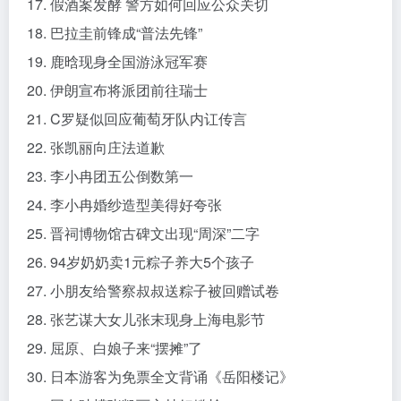
17. 假酒案发酵 警方如何回应公众关切
18. 巴拉圭前锋成“普法先锋”
19. 鹿晗现身全国游泳冠军赛
20. 伊朗宣布将派团前往瑞士
21. C罗疑似回应葡萄牙队内讧传言
22. 张凯丽向庄法道歉
23. 李小冉团五公倒数第一
24. 李小冉婚纱造型美得好夸张
25. 晋祠博物馆古碑文出现“周深”二字
26. 94岁奶奶卖1元粽子养大5个孩子
27. 小朋友给警察叔叔送粽子被回赠试卷
28. 张艺谋大女儿张末现身上海电影节
29. 屈原、白娘子来“摆摊”了
30. 日本游客为免票全文背诵《岳阳楼记》