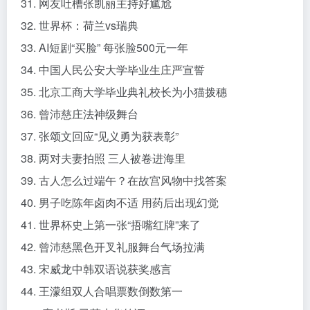
31. 网友吐槽张凯丽主持好尴尬
32. 世界杯：荷兰vs瑞典
33. AI短剧“买脸” 每张脸500元一年
34. 中国人民公安大学毕业生庄严宣誓
35. 北京工商大学毕业典礼校长为小猫拨穗
36. 曾沛慈庄法神级舞台
37. 张颂文回应“见义勇为获表彰”
38. 两对夫妻拍照 三人被卷进海里
39. 古人怎么过端午？在故宫风物中找答案
40. 男子吃陈年卤肉不适 用药后出现幻觉
41. 世界杯史上第一张“捂嘴红牌”来了
42. 曾沛慈黑色开叉礼服舞台气场拉满
43. 宋威龙中韩双语说获奖感言
44. 王濛组双人合唱票数倒数第一