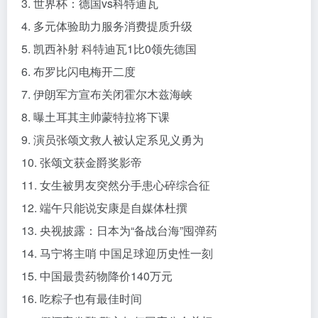
3. 世界杯：德国vs科特迪瓦
4. 多元体验助力服务消费提质升级
5. 凯西补射 科特迪瓦1比0领先德国
6. 布罗比闪电梅开二度
7. 伊朗军方宣布关闭霍尔木兹海峡
8. 曝土耳其主帅蒙特拉将下课
9. 演员张颂文救人被认定系见义勇为
10. 张颂文获金爵奖影帝
11. 女生被男友突然分手患心碎综合征
12. 端午只能说安康是自媒体杜撰
13. 央视披露：日本为“备战台海”囤弹药
14. 马宁将主哨 中国足球迎历史性一刻
15. 中国最贵药物降价140万元
16. 吃粽子也有最佳时间