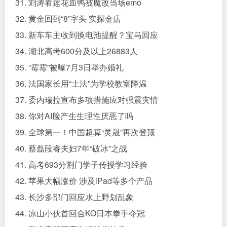
31. 刘涛看莲花血鸭被魔改当场emo
32. 黄金回到“8”字头 实探金店
33. 新车车主收到换电池提醒？宝马回应
34. 湖北高考600分及以上26883人
35. “霉霉”被曝7月3日举办婚礼
36. 法国家长用“土法”为学校教室降温
37. 委内瑞拉宣布多项措施应对强震灾情
38. 你对AI脸产生生理性厌恶了吗
39. 全球第一！中国超算“灵晟”再次登顶
40. 蔡磊段睿夫妇7年“破冰”之战
41. 高考693分荆门学子传授学习经验
42. 苹果大幅涨价 涉及iPad等多个产品
43. 长沙多部门回应水上野划乱象
44. 凉山小伙首回合KO日本拳手夺冠