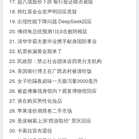
17. 超八成股价下跌 银行股还能否避险
18. 韩红基金会发声明回应质疑
19. 出现性能下降问题 DeepSeek回应
20. 佛得角总统预测1比0击败阿根廷
21. 清华学霸夫妻毕业携手献身国防事业
22. 机票捡漏黄金期来了
23. 民政部：禁止社会团体设四类分支机构
24. 美国骑行博主在广西农村被请吃饭
25. 女子吃隔夜卤味一天腹泻量3000毫升
26. 被盗佛像现身馆内？观复博物馆回应
27. 谁在购买男性化妆品
28. 苹果涨价潮席卷二手市场
29. 悬崖钢索上演“西游取经” 景区回应
30. 卡索拉宣布退役