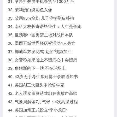
31. 苹果折叠屏手机备货至1000万台
32. 茉莉奶白换彩色头像
33. 父亲95%烧伤 儿子停学割皮移植
34. 南科大校长寄语毕业生：人生是长跑
35. 世预赛中国男篮主场对战日本队
36. 墨西哥城世界杯庆祝活动4人身亡
37. 挪威军方发花式“划船”视频加油
38. 女警称如果脸上不留疤心中会留疤
39. 詹姆斯的下一站 不在球场上
40. 43岁无手考生拿到博士录取通知书
41. 美国AI三大巨头争抢哲学家
42. 老人误食毒蘑菇致幻在家放声高歌
43. 气象局解读7月气候：4次高温过程
44. 美国加州正式设立“李小龙日”