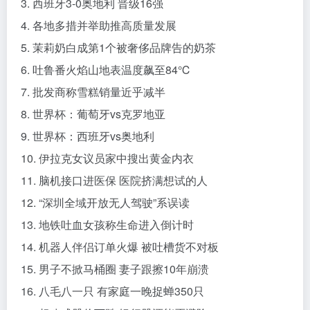
3. 西班牙3-0奥地利 晋级16强
4. 各地多措并举助推高质量发展
5. 茉莉奶白成第1个被奢侈品牌告的奶茶
6. 吐鲁番火焰山地表温度飙至84℃
7. 批发商称雪糕销量近乎减半
8. 世界杯：葡萄牙vs克罗地亚
9. 世界杯：西班牙vs奥地利
10. 伊拉克女议员家中搜出黄金内衣
11. 脑机接口进医保 医院挤满想试的人
12. “深圳全域开放无人驾驶”系误读
13. 地铁吐血女孩称生命进入倒计时
14. 机器人伴侣订单火爆 被吐槽货不对板
15. 男子不掀马桶圈 妻子跟擦10年崩溃
16. 八毛八一只 有家庭一晚捉蝉350只