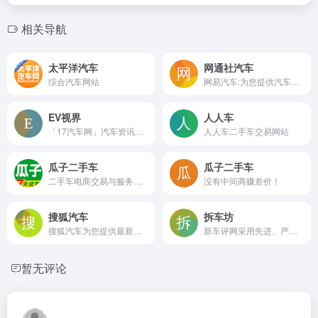
相关导航
太平洋汽车
网通社汽车
综合汽车网站
网易汽车:为您提供汽车导购,汽车报价,汽车图片,汽车行情,汽车试驾,汽车评测,是服务于购车人群的汽车资讯门户
EV视界
人人车
「17汽车网」汽车资讯，本地经销商最新报价，汽车4S店优惠/品牌促销、汽车团购活动，品牌齐全，就在17汽车网!
人人车二手车交易网站
瓜子二手车
瓜子二手车
二手车电商交易与服务的平台
没有中间商赚差价！
搜狐汽车
拆车坊
搜狐汽车为您提供最新汽车报价，汽车图片，汽车价格大全，最精彩的汽车新闻、行情、评测、导购内容，是提供信息最快最全的中国汽车网站。
新车评网采用先进、严谨的测试流程和评判标准，同时以详尽易懂的形式展现出来，给予消费者最清晰、易明的购车意见
暂无评论