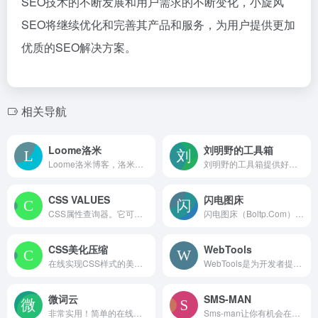
SEO技术的不断发展和用户需求的不断变化，小旋风
SEO将继续优化和完善其产品和服务，为用户提供更加
优质的SEO解决方案。
相关导航
Loome洛米
刘明野的工具箱
Loome洛米博客，洛米汉化分享国外优秀wordpress主题,wordpress插件,提供wordpress汉化主题,wordpress汉化插件,wordpress模板的免费下载,专注yootheme主题,widgetkit插件的使用与分享。
刘明野的工具箱提供好用、易用的工具，还在不断添加中，欢迎访问！
CSS VALUES
闪电图床
CSS属性查询器。它可以很方便地查找一个CSS属性，并且可以迅速地浏览可能的value值。
闪电图床（Boltp.Com）为您提供简单、稳定、可信赖的图片上传外链分享服务，不压缩图片质量快速将图片转换为URL链接，提供CDN加速，支持对接PicGo、wordpress、typecho等浏览器扩展。
CSS美化压缩
WebTools
在线实现CSS样式的美化、压缩、格式化等操作。
WebTools是为开发者提供的奇妙工具的平台，我们致力于提供简单实用、贴心智能的奇妙工具，以提高我们日常的开发效率。这些工具之所以有生气，因为我们都是开发者！
微词云
SMS-MAN
非常实用！简单的在线文字云、在线词云生成器
Sms-man让你有机会在网上以最优惠的价格购买一个虚拟号码来注册软件，比如：微信、QQ、小红书、知乎、豆瓣、抖音等大量热门软件！节省您大量时间并且保护隐私不被泄露。