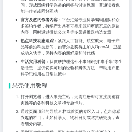
问，形成围绕科学兴趣的问答与讨论氛围，普通读者也
能与作者或同好互动
官方及签约作者内容
：平台汇聚专业科学编辑团队和众
多签约作者，持续产出具有可靠来源和审慎态度的原创
内容，同时通过微信公众号等多渠道推送精选文章
热点科技动态追踪
：紧跟人工智能、航空航天、电子产
品等前沿科技新闻，如菲尔兹奖得主加入OpenAI、卫星
成功入轨等，保持内容的新鲜度和时代感
生活实用科普
：从皮肤护理这件小事到识别“毒手串”等生
活隐患，提供切实可用的经验和辨识方法，帮助用户把
科学思维用在日常决策中
果壳使用教程
打开浏览器，进入果壳主站，无需注册即可直接浏览首
页推荐的各种科技文章和专题卡片。
通过页面顶部的
导航
栏或首页的专区入口，点击你感
兴趣的栏目，比如科学人、物种日历或吃货研究所，查
看细分内容。