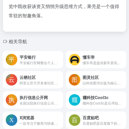
览中既收获谈资又悄悄升级思维方式，果壳是一个值得
常驻的智趣角落。
相关导航
平安银行
懂车帝
平安银行官网整合个人与企业金融业务，提供投资理财、贷款申请、信用卡办理及公司结算等全方位银行服务，页面导航清晰，公告更新及时，是客户获取业务信息与管理资金的主要线上入口。
懂车帝是提供新车资讯、车型报价、视频评测和选车对比功能的汽车信息平台，涵盖二手车及车主社区，通过智能推荐为用户匹配感兴趣的汽车内容。
云栖社区
图灵社区
阿里云官方开发者社区，覆盖云计算、人工智能、大数据等领域，提供技术文章、问答、在线实验、认证赛事和活动，帮助开发者学习和实践云上技术
以科技图书出版为核心的知识社区，提供计算机、数学、电子、科普等领域的高质量书籍、原创文章和专栏，支持读者互动与线下活动参与，是技术学习与深度阅读的可靠平台
执行信息公开网
癮科技Cool3c
全国法院执行信息公示与查询平台，提供失信被执行人查询、司法拍卖公告、执行动态及司法解释，为公众监督执行工作提供权威数据
癮科技Cool3c是台湾知名科技生活媒体，提供手机、电脑、数码等产品的深度评测、前沿科技新闻以及生活应用资讯，内容轻松多元，覆盖全球科技趋势与本地消费情报。
X浏览器
百度贴吧
一款专注于极简与快速的手机浏览器，原生内置油猴脚本支持，具备高安全性、无推送无后台等特点，适合追求纯净浏览体验和个性化扩展的用户
百度贴吧是百度旗下的主题式中文社区，用户可围绕任意关键词创建贴吧并发帖交流，涵盖兴趣、地区、生活等广泛领域，适合寻找同好、分享经验和参与话题讨论