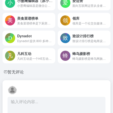
小墨鹰编辑器（原小蚂蚁）
爱运营
小墨鹰编辑器是微信公众号图文排版工具，提供25万以上素材与45个行业模板，支持SVG交互、AI写作与文档快排，便于快速制作高颜值推文。
面向互联网运营从业者的知识分享平台，提供用户运营、内容运营、活动运营等方向的案例拆解、干货文章和资源推荐，适合用于日常学习和思路启发。
美食菜谱榜单
领库
美食菜谱榜单是下厨房网站的热门菜谱聚合页面，集中展示本周社区最受欢迎的菜品排行，提供按主题、食材、时令等多维度筛选，并呈现流行搜索趋势与用户跟做数据，帮助快速发现当下热做家常菜和创意料理。
领库是一个社交自媒体广告平台，聚合微信公众号、微博、短视频等10万+媒体资源，展示粉丝数、阅读量等数据，支持广告主在线查看报价并联系合作，帮助品牌精准投放，同时为自媒体提供变现渠道
Dynadot
致设计排行榜
Dynadot 提供 800 多种域名后缀的注册、转移和续费服务，内置域名拍卖与一口价市场，附赠免费 DNS 管理、隐私保护及建站工具，支持多种全球支付方式
致设计排行榜是电商设计师人气排名栏目，提供周、月、总排行及粉丝、获赞数据，支持关注与私信，帮助用户发现优秀设计人才与获取行业灵感
凡科互动
蜂鸟摄影榜
凡科互动是一个H5互动营销模板平台，提供抽奖、游戏、投票、红包等快速生成工具，帮助商家开展促销涨粉活动，拥有大量模板且支持数据统计，适合中小微企业和运营人员使用
蜂鸟摄影榜是蜂鸟网旗下的摄影作品展示平台，汇聚人像、风光、生态等大量精品图片，提供分类浏览和热门排行功能。适合摄影爱好者欣赏佳作、寻找拍摄灵感，也可通过论坛进行互动交流
暂无评论