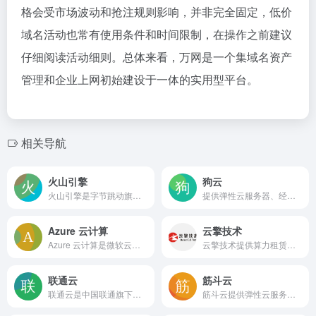
格会受市场波动和抢注规则影响，并非完全固定，低价
域名活动也常有使用条件和时间限制，在操作之前建议
仔细阅读活动细则。总体来看，万网是一个集域名资产
管理和企业上网初始建设于一体的实用型平台。
相关导航
火山引擎
狗云
火山引擎是字节跳动旗下的云与AI服务平台，聚焦豆包大模型和AI云原生技术，提供从智能体开发到部署的一站式企业服务，涵盖大模型调用、应用构建、云计算资源及数据智能等能力。
提供弹性云服务器、经典云服务器与独立物理服务器租用，采用KVM虚拟化与自研控制面板，支持按需调配资源、暂停省钱和余额退款，适合建站与开发测试场景。
Azure 云计算
云擎技术
Azure 云计算是微软云服务在中国由世纪互联运营的站点，提供虚拟机、存储、网络、人工智能等弹性
云擎技术提供算力租赁、多线机房托管、大带宽专线、MPLS 城域网及安全服务，并代办增值电信许可证、算法备案等资质，面向企业用户的一站式 IT 基础设施与合规服务平台。
联通云
筋斗云
联通云是中国联通旗下的云计算服务平台，提供云服务器、云存储、网络安全、大数据及物联网等基础与场景化服务，依托运营商网络优势，适合政企用户和中小企业的混合云、高合规场景部署。
筋斗云提供弹性云服务器、轻量应用服务器、云虚拟主机和独立物理服务器等IaaS服务，在全球多地设有数据中心，采用KVM虚拟化技术，主打高性价比和简单易用的中文控制台，适合个人开发者与中小企业用于网站搭建、应用部署和开发测试场景。