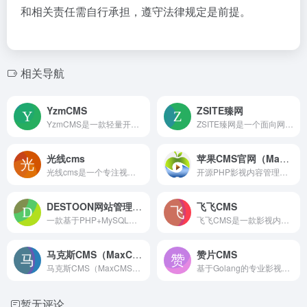
和相关责任需自行承担，遵守法律规定是前提。
相关导航
YzmCMS
ZSITE臻网
YzmCMS是一款轻量开源内容管理系统，基于YZMPHP框架开发，支持PC、WAP、微信三端合一，具备模块化、自定义模型和模板标签，源码简洁安全，适合企业与个人快速建站
ZSITE臻网是一个面向网站建设方向的在线平台，可能提供智能建站、模板选择、域名注册与托管等服务，帮助个人和小微型企业快速创建网络业务站点，降低技术门槛。
光线cms
苹果CMS官网（MacCMS）
光线cms是一个专注视频网站搭建的内容管理系统，提供模板管理、资源采集、自动更新和会员体系等功能，帮助用户快速创建和运营影视类站点
开源PHP影视内容管理系统，集成AI写作、SEO优化和多语言支持，支持视频、漫画、小说等模块管理，具回收站、批量操作与云存储兼容能力，适合快速搭建多元内容站点。
DESTOON网站管理系统
飞飞CMS
一款基于PHP+MySQL的开源网站管理系统，主要用于搭建行业门户、B2B和分类信息平台，支持多端打包为APP和桌面程序，提供模板、插件、商业授权和技术支持服务，功能灵活可扩展
飞飞CMS是一款影视内容管理系统，提供模板管理、自动采集、播放器对接及会员权限等功能，帮助用户快速搭建在线影视网站，适合有一定建站基础的站长使用
马克斯CMS（MaxCMS）
赞片CMS
马克斯CMS（MaxCMS）是一款网站内容管理系统，适用于快速搭建影视、资讯类网站，支持内容发布、模板切换和数据采集。目前其官网域名因出售无法访问，具体功能及收费未明确。
基于Golang的专业影视内容管理系统，内置采集引擎与深度SEO聚合架构，支持多终端适配和流媒体播放，帮助站长快速搭建影视网站，实现海量资源自动同步及搜索引擎高效收录。
暂无评论