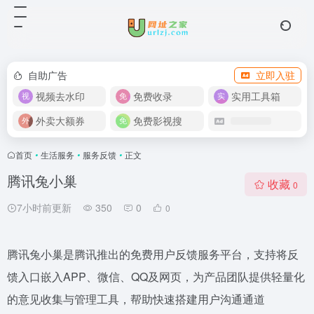
自助广告
立即入驻
视频去水印
免费收录
实用工具箱
外卖大额券
免费影视搜
首页
•
生活服务
•
服务反馈
•
正文
腾讯兔小巢
收藏
0
7小时前更新
350
0
0
腾讯兔小巢是腾讯推出的免费用户反馈服务平台，支持将反
馈入口嵌入APP、微信、QQ及网页，为产品团队提供轻量化
的意见收集与管理工具，帮助快速搭建用户沟通通道