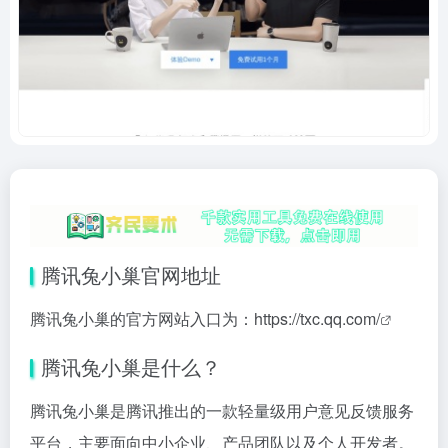
腾讯兔小巢官网地址
腾讯兔小巢的官方网站入口为：
https://txc.qq.com/
腾讯兔小巢是什么？
腾讯兔小巢是腾讯推出的一款轻量级用户意见反馈服务
平台，主要面向中小企业、产品团队以及个人开发者。