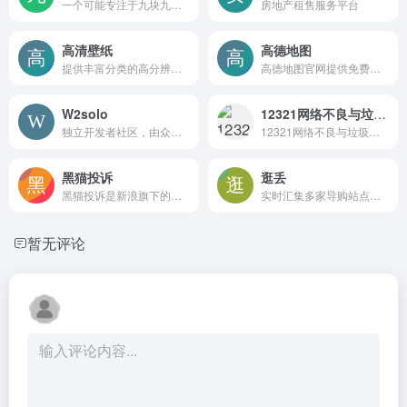
一个可能专注于九块九低价商品与生活服务导航的网站，旨在汇聚实惠商品入口和常用生活类站点，为用户提供便捷的跳转和浏览渠道，但目前网页状态无法确认具体服务内容。
房地产租售服务平台
高清壁纸
高德地图
提供丰富分类的高分辨率壁纸下载，支持多尺寸选择与关键词搜索，图片以宽屏为主，适合桌面和移动设备背景更换。
高德地图官网提供免费全国地图浏览、地点搜索与公交驾车路线查询，并整合商家团购优惠信息，满足日常出行规划及周边生活服务查找需求
W2solo
12321网络不良与垃圾信息举报受理中心
独立开发者社区，由众多独立开发者维护
12321网络不良与垃圾信息举报受理中心是工信部委托设立的官方投诉平台，提供垃圾短信、骚扰电话、诈骗信息、不良APP及个人信息泄露等网络不良与垃圾信息的在线举报、进度查询和防骗预警服务。
黑猫投诉
逛丢
黑猫投诉是新浪旗下的消费者投诉与维权平台，提供在线提交投诉、追踪处理进度、集体投诉、商家红黑榜及消费预警等服务，旨在为消费纠纷提供公开透明的解决渠道
实时汇集多家导购站点与主流电商的折扣信息，提供分类筛选、热门榜单及详细领券购买指引，帮助用户一站式发现全网优惠。
暂无评论