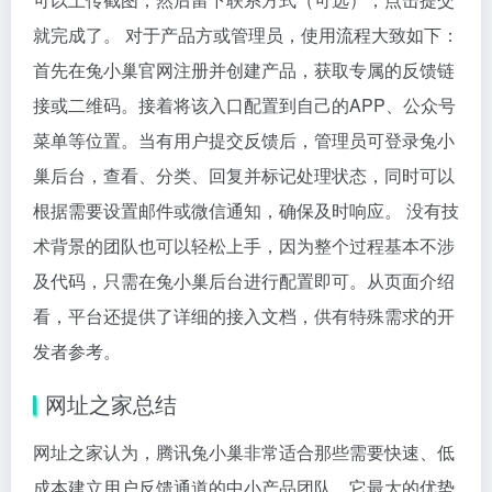
就完成了。 对于产品方或管理员，使用流程大致如下：
首先在兔小巢官网注册并创建产品，获取专属的反馈链
接或二维码。接着将该入口配置到自己的APP、公众号
菜单等位置。当有用户提交反馈后，管理员可登录兔小
巢后台，查看、分类、回复并标记处理状态，同时可以
根据需要设置邮件或微信通知，确保及时响应。 没有技
术背景的团队也可以轻松上手，因为整个过程基本不涉
及代码，只需在兔小巢后台进行配置即可。从页面介绍
看，平台还提供了详细的接入文档，供有特殊需求的开
发者参考。
网址之家总结
网址之家认为，腾讯兔小巢非常适合那些需要快速、低
成本建立用户反馈通道的中小产品团队。它最大的优势