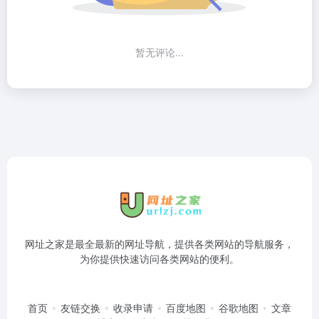
暂无评论...
网址之家是最全最新的网址导航，提供各类网站的导航服务，
为你提供快速访问各类网站的便利。
首页
友链交换
收录申请
百度地图
谷歌地图
文章