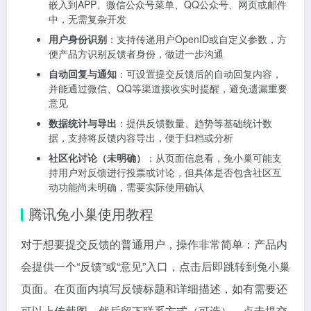
嵌入到APP、微信公众号菜单、QQ公众号、网页或邮件
中，无需复杂开发
用户身份识别
：支持传递用户OpenID或自定义参数，方
便产品方识别反馈者身份，做进一步沟通
自动回复与通知
：可设置提交反馈后的自动回复内容，
并能通过微信、QQ等渠道接收实时提醒，避免遗漏重要
意见
数据统计与导出
：提供反馈数量、趋势等基础统计数
据，支持将反馈内容导出，便于归档或分析
社区化讨论（未明确）
：从页面信息看，兔小巢可能支
持用户对反馈进行投票或讨论，但具体是否包含社区互
动功能尚未明确，需要实际使用确认
腾讯兔小巢使用教程
对于想要提交反馈的普通用户，操作非常简单：产品内
会提供一个“反馈”或“意见”入口，点击后即跳转到兔小巢
页面。在页面内填写反馈标题和详细描述，如有需要还
可以上传截图，然后留下联系方式（可选），点击提交