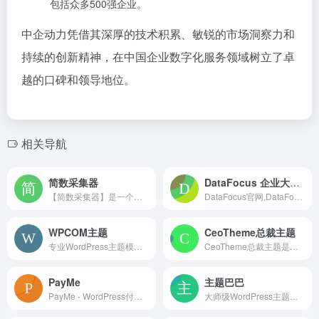
包括众多500强企业。
中企动力凭借其深厚的技术积累、敏锐的市场洞察力和
持续的创新精神，在中国企业数字化服务领域树立了卓
越的口碑和领导地位。
相关导航
简数采集器
DataFocus 企业大数据BI分析系统，让数据分析像搜索一样简单
【简数采集器】是一个完全在线配置和云采集的网站文章采集工具。功能强大，操作非常简单，并且采集不需要安装任何客户端或插件；支持在线可视化点选；集成智能提取引擎，自动识别数据和规则；独家首创书签采集；可导出发送到自定义Http接口、数据库等。是免费的在线网页文章采集软件。
DataFocus官网,DataFocus Cloud,DataFocusBI,搜索式BI能对话的大数据搜索式BI分系统软件，重新定义商业智能BI。DataFocus 搜索式BI 企业大数据可视化分析BI，采用AI自然语言处理、数据可视化分析技术,DataFocus BI让大数据智能
WPCOM主题
CeoTheme总裁主题
专业WordPress主题模板服务商，我们的团队有着多年的WordPress主题开发经验，所有WP主题及插件均原创开发，并有我们自主开发的wordpress后台主题设置面板，即使不懂代码也能轻松搞定！WPCOM，打造更专业的WordPress中文建站服务商
CeoTheme总裁主题是国内最懂你的WordPress主题开发团队，超6年WordPress开发经验，专注于原创WordPress主题开发，提供有保障的维护及售后，打造更专业的WordPress中文建站服务商，做高品质WordPress网站认准CeoTheme总裁主题。
PayMe
主题巴巴
PayMe - WordPress付费阅读插件
大师级WordPress主题，国内专业团队原创WordPress模板，包括公司企业主题、博客主题、新闻主题、门户主题、自媒体主题、图片主题、视频主题等各类型WordPress免费主题。主题巴巴让您的WordPress网站更漂亮、更好用、更专业!