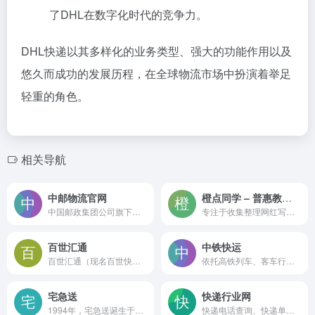
了DHL在数字化时代的竞争力。
DHL快递以其多样化的业务类型、强大的功能作用以及
悠久而成功的发展历程，在全球物流市场中扮演着举足
轻重的角色。
相关导航
中邮物流官网
橙点同学 – 普惠教育平台
中国邮政集团公司旗下集仓储、封装、配送、加工、理货、运输和信息服务于一体的现代化综合性物流企业。
专注于收集整理网红写真,Cosplay,ASMR等各种资源,你喜欢的在这里都有喔~
百世汇通
中铁快运
百世汇通（现名百世快递）是一家在国内率先运用信息化手段探索快递行业转型升级之路的大型民营快递公司。
依托高铁列车、客车行李车、特快货运班列、普速货运列车等丰富的铁路运输公司
宅急送
快递行业网
1994年，宅急送诞生于北京。以项目物流为依托，宅急送逐渐构建起仓储、分拣、包装、配送“一条龙”服务，积累了丰富的项目运作经验，锻造出卓越的项目运作模式。
快递电话查询、快递单号查询、快递网点查询，包含国内外知名快递公司单号的查询，国内快递在全国各城市的网点分布，以及快递网点电话查询。