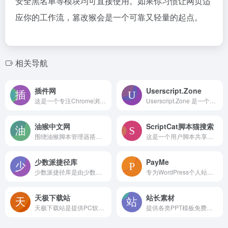
安全黑名单等模块均可直接使用。如果你习惯让网页适
应你的工作流，篡改猴会是一个可靠又轻量的起点。
相关导航
插件网
Userscript.Zone
这是一个专注Chrome浏览器插件的资源平台，提供分类浏览、推荐排行、百科教程及直接下载服务，覆盖购物、开发、办公等多类插件，帮助用户快速发现和安装实用扩展工具。
Userscript.Zone 是一个用户脚本搜索引擎，聚合常用浏览器用户脚本，支持关键词搜索与热门推荐，帮助用户快速找到网页增强脚本，适合配合 Tampermonkey 等管理器使用
油猴中文网
ScriptCat脚本猫搜索
围绕油猴脚本管理器搭建的中文交流社区，提供脚本分享、需求提出和疑难解答服务，适合浏览器用户与脚本开发者互相协助
这是一个用户脚本共享与发现平台，配合自研浏览器扩展，实现脚本的搜索、一键安装及管理。它完全兼容Tampermonkey脚本，同时支持后台脚本运行和更丰富的API，适合普通用户优化网页体验，也为开发者提供曝光与技术交流机会。
少数派捷径库
PayMe
少数派捷径库是由少数派打造的苹果快捷指令分享平台，汇聚大量精选实用捷径，支持一键安装、场景分类浏览和图文使用指南，适合想用自动化提升效率的苹果用户
专为WordPress个人站长设计的付费阅读与下载插件，支持个人支付宝和微信免签支付，提供免跳转支付弹窗、内容隐藏、资源付费和会员折扣等多种变现模式，安装配置简便，适合快速实现站点内容变现
天极下载站
站长素材
天极下载站是提供PC软件、手机应用、游戏和驱动下载的综合平台，软件库丰富且更新及时，支持多版本选择与安全检测，适合普通用户快速获取常用软件
提供各类PPT模板免费下载与在线预览，涵盖答辩、党课、商务汇报等多种场景，搭配背景图片与图表素材，方便用户快速制作演示文稿。