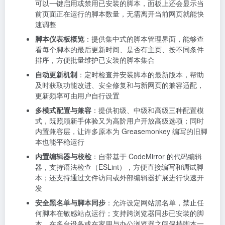
可以一键启用或禁用已安装的脚本，面板上还会显示当
前页面正在运行的脚本数量，无需离开当前网页就能快
速调整
脚本仪表板概览
：提供集中式的脚本管理界面，能够查
看每个脚本的最后更新时间、是否有主页、按不同条件
排序，方便批量维护已安装的脚本集合
自动更新机制
：定时检查并安装脚本的最新版本，帮助
及时获取功能改进、安全修复和与新网页的兼容适配，
更新频率可由用户自行设置
多模式配置与兼容
：提供初级、中级和高级三种配置模
式，既照顾新手体验又为高阶用户开放高级选项；同时
内置兼容层，让许多原本为 Greasemonkey 编写的旧脚
本也能平稳运行
内置编辑器与校检
：自带基于 CodeMirror 的代码编辑
器，支持语法检查（ESLint），方便直接编写和调试脚
本；还支持通过文件访问或外部编辑器扩展进行快速开
发
安全黑名单与脚本同步
：允许设定网站黑名单，禁止任
何脚本在敏感站点运行；支持跨浏览器同步已安装的脚
本，在多台设备或在家用与办公浏览器之间保持脚本一