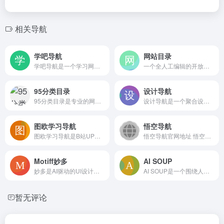
相关导航
学吧导航
网站目录
学吧导航是一个学习网址导航站，聚合了综合平台、外语学习、编程算法、AI工具等十余类上百个国内外优质学习网站，提供分类浏览、资源推荐和自定义导航功能，适合学生与上班族快速找到在线学习资源
一个全人工编辑的开放式网站分类目录，收录各行业优秀网站，提供分类检索、免费网站提交和网站推广服务，附带有网络热词解释等知识资讯
95分类目录
设计导航
95分类目录是专业的网站分类导航平台，提供免费网站收录和分类检索服务，涵盖AI、生活、教育等多个领域，帮助用户快速查找优质网站资源，同时为站长提供流量入口
设计导航是一个聚合设计师常用工具、素材、灵感与学习资源的在线导航平台，通过清晰分类帮助用户快速直达所需站点，减少搜索时间，提升工作效率。
图欧学习导航
悟空导航
图欧学习导航是B站UP主图欧君整理的终身学习资源导航站，聚合大量免费网盘资料、AI工具入口和多个网盘搜索引擎，覆盖教育考试、语言阅读、影视软件等领域，方便用户快速发现和获取各类学习资源
悟空导航官网地址 悟空导航的官方网站入口为：https...
Motiff妙多
AI SOUP
妙多是AI驱动的UI设计工具，支持AI学习设计风格并自动生成或改版界面，提供区域级AI编辑、上下文模块生成、生图改图、研发模式代码还原等功能，适合设计师和团队高效创作。网站计划于2026年7月31日停服，需注意导出文件
AI SOUP是一个围绕人工智能的资源整合网站，可能提供AI工具导航、行业资讯、创意案例与学习内容，帮助用户便捷发现和使用各类AI服务，适合泛科技人群日常浏览。
暂无评论