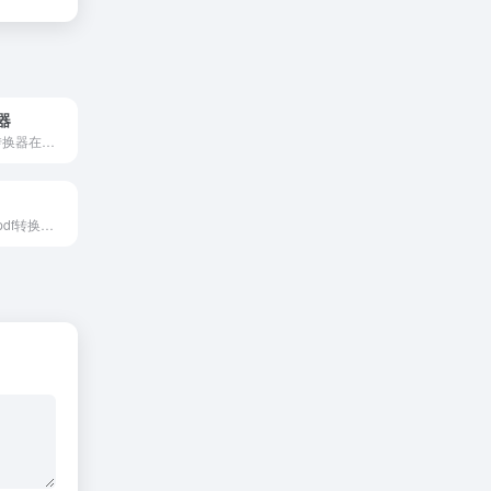
器
免费在线 PDF 转换器在浏览器中在线编辑和转换PDF文件。请在下面选择您的工具
在线版转转大师pdf转换器具备在线pdf转word,pdf转图片,图片转pdf,pdf转ppt,pdf转excel,pdf转cad,cad转pdf,pdf压缩,pdf合并等文件格式转换处理功能,在线批量解决图片,CAD图纸格式转换问题.