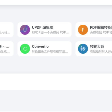
UPDF 编辑器
PDF编辑转换
Jpeg.io 在线JPEG图片格式转换工具
UPDF 是一个免费的 PDF 编辑器、PDF 阅读器、PDF 注释器和 PDF 转换器。 可免费编辑和转换 PDF 文档。
在线二维码生成器 ~ 二维工坊
Convertio
转转大师
二维工坊在线二维码生成器，提供一物一码、设备维保、防伪溯源等行业解决方案，可制作名片、地图导航、wifi、PDF文件、相册、音视频等二维码和小程序，低代码页面设计可自己DIY小程序和定制二维码营销解决方案。
转换图像文件现在很容易！ 我们基于网络的应用程序可以帮助您在几秒钟内转换图像文件。 Convertio — 解决任何文件任何问题的先进奇妙工具。