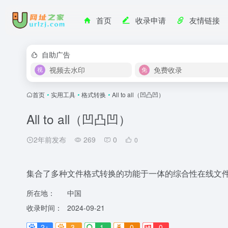
首页
收录申请
友情链接
自助广告
视频去水印
免费收录
首页
•
实用工具
•
格式转换
•
All to all（凹凸凹）
All to all（凹凸凹）
2年前发布
269
0
0
集合了多种文件格式转换的功能于一体的综合性在线文
所在地：
中国
收录时间：
2024-09-21
2+
3-
1-
0
0