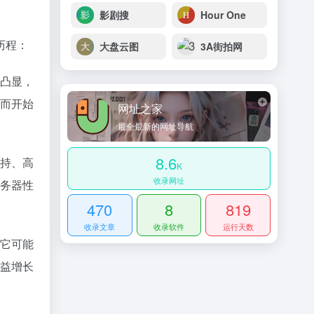
影剧搜
Hour One
历程：
大盘云图
3A街拍网
凸显，
而开始
网址之家
最全最新的网址导航
8.6
持、高
K
收录网址
务器性
470
8
819
收录文章
收录软件
运行天数
它可能
益增长