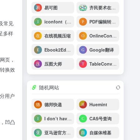
易可图
齐民要术在线工具网
iconfont（阿里图标库）
PDF编辑转换器
及常见
足多样
在线视频压缩
OnlineConvert在线转换器
Ebook2Edit电子书转换器
Google翻译
网页，
压图大师
TableConvert
转换效
随机网站
部分用户
德邦快递
Huemint
I don’t have spotify
CAS号查询
，凹凸
亚马逊官方讲堂
自媒体维基