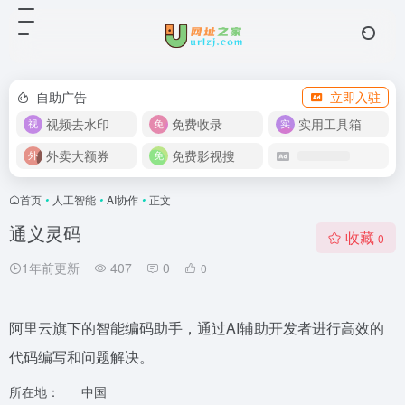
自助广告
立即入驻
视频去水印
免费收录
实用工具箱
外卖大额券
免费影视搜
首页
•
人工智能
•
AI协作
•
正文
通义灵码
收藏
0
1年前更新
407
0
0
阿里云旗下的智能编码助手，通过AI辅助开发者进行高效的
代码编写和问题解决。
所在地：
中国