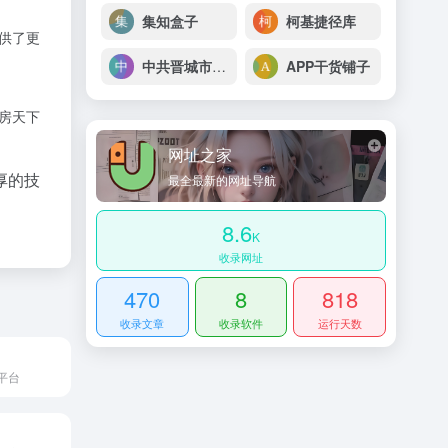
集知盒子
柯基捷径库
供了更
中共晋城市委政研网
APP干货铺子
房天下
网址之家
厚的技
最全最新的网址导航
8.6
K
收录网址
470
8
818
收录文章
收录软件
运行天数
平台