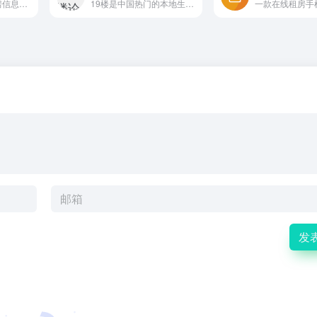
我爱我家提供二手房信息、租房信息、二手房成交价格和二手房交易数据,是公认的房产网。找丰富房源,享放心服务就来我爱我家房产官网。
19楼是中国热门的本地生活论坛社区，致力于为各地用户提供便捷的生活交流空间和体贴的本地生活服务，在这里，你可以轻松搞定相亲、结婚、装修、育儿这几桩人生大事，还可以获得租房、求职、美食、旅游、房产、教育、二手交易等本地生活服务信息。
一款在线租房手
发