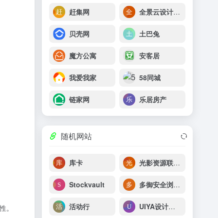
赶集网
全景云设计服务平台 | 红星美凯龙
贝壳网
土巴兔
魔方公寓
安客居
我爱我家
58同城
链家网
乐居房产
随机网站
库卡
光影资源联盟_光影资源联盟,最新免费高清迅雷电影下载,疯狗资源联盟
Stockvault
多御安全浏览器
活动行
UIYA设计素材网
粘性。