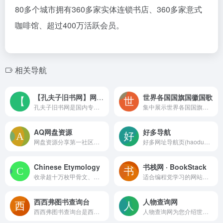
80多个城市拥有360多家实体连锁书店、360多家意式
咖啡馆、超过400万活跃会员。
相关导航
【孔夫子旧书网】网上买书：图书
世界各国国旗国徽国歌
孔夫子旧书网是国内专业的古旧书交易平台，汇集全国各地13000家网上书店，50000家书摊，展示多达9000万种书籍；大量极具收藏价值的古旧珍本（明清、民国古籍善本，珍品期刊，名人墨迹，民国珍本，绝版书等）在孔网展示与交易，吸引了大量的学者、研究人员和藏书人长时间在线关注并参与。找图书网站、在网上买书、开网上书店卖书，首选孔夫子旧书网。
集中展示世界各国国旗、国徽及国歌信息，支持按国家快速检索与对比，适合教育、旅行和文化了解场景
AQ网盘资源
好多导航
网盘资源分享第一社区（论坛）.这里分享阿里云盘，夸克网盘，百度网盘，迅雷云盘，UC网盘的各种影视，综艺，动漫，知识课程，教程技能，有声书，美女写真，书籍报刊等资源
好多网址导航页(haoduo.cc)致力于简洁高效无广告的上网导航和搜索入口，沉淀最具价值链接，全站无商业推广，简约而不简单。
Chinese Etymology
书栈网 · BookStack
收录超十万枚甲骨文、金文、篆字等古汉字字形，提供单字字源查询、字形分解与简化规则，支持随机汉字学习，内容免费无广告，适合汉字深度研究与字源追溯。
适合编程党学习的网站，里面有种类丰富的书籍
西西弗图书查询台
人物查询网
西西弗图书查询台是西西弗书店提供的图书检索与库存查询工具，供会员和店员登录后使用，可快速查找店内图书位置、库存状态，并结合会员服务提供借阅记录查询等功能。
人物查询网为您介绍世界各国的重要历史人物及当代名人查询，同时提供明星人物查询，包括明星相关资料、演过的电影和电视剧演员表，上过的综艺节目等内容，可以按城市查询人物，包括中国和国际知名人物。