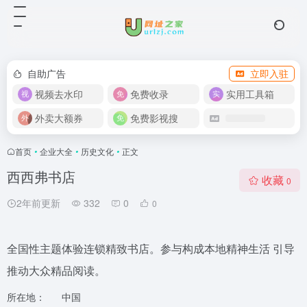
自助广告
立即入驻
视频去水印
免费收录
实用工具箱
外卖大额券
免费影视搜
首页
•
企业大全
•
历史文化
•
正文
西西弗书店
收藏
0
2年前更新
332
0
0
全国性主题体验连锁精致书店。参与构成本地精神生活 引导
推动大众精品阅读。
所在地：
中国