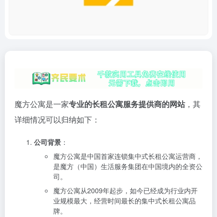
魔方公寓是一家
专业的长租公寓服务提供商的网站
，其
详细情况可以归纳如下：
公司背景
：
魔方公寓是中国首家连锁集中式长租公寓运营商，
是魔方（中国）生活服务集团在中国境内的全资公
司。
魔方公寓从2009年起步，如今已经成为行业内开
业规模最大，经营时间最长的集中式长租公寓品
牌。