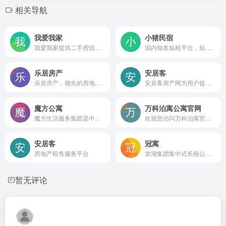
相关导航
我爱我家
小猪民宿
我爱我家提供二手房信息、租房信息、二手房成交价格和二手房交易数据,是公认的房产网。找丰富房源,享放心服务就来我爱我家房产官网。
国内知名短租平台，短租行业头部公司，共享住宿代表企业
乐居房产
安居客
乐居房产，领先的房地产O2O整合服务平台，服务于新房、二手房和家居三大领域，为房地产全业态提供先进的O2O营销服务体系。提供及时的房地产新闻资讯，房地产看房搜索、选房地图、精准房源交易，为楼盘提供详细介绍、房价、户型图。目前乐居已覆盖全国370多个城市，近十万房地产楼盘数据，买房就上乐居房产网。
安居客房产网为用户提供找房信息。包括二手房、新房、租房、商铺、写字楼、海外地产、问答等，挑好房就上安居客房地产信息网。
魔方公寓
万科泊寓公寓官网
魔方生活服务集团是中国公共租赁业市场规模领先的“连锁长租公寓”运营商,业务覆盖北上广深等20个主要城市。为精英人士、白领、企业基层员工提供安全、便捷、 舒适、友好的租住解决方案。
欢迎您访问万科泊寓官网。万科泊寓长租公寓是万科集团面向有提升自我品质需求的年轻群体而打造的城市青年主题公寓。也是万科集团旗下长租公寓品牌。为您提供与泊寓相关的房源,租赁,户型等信息。
安居客
冠寓
房地产租售服务平台
龙湖集团集中式长租公寓品牌
暂无评论