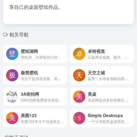
享自己的桌面壁纸作品。
相关导航
壁纸湖网
卓特视觉
壁纸湖，为壁纸控们挖掘宝藏手机壁纸。壁纸采集，优质壁纸获取，时刻follow最新的手机壁纸。壁纸湖唯一官网，没有APP
正版商业视频、图片、音乐素材交易平台
极简壁纸
天空之城
专注于提供高质量、简约风格壁纸的网站
超赞！全球各地航拍爱好者和专业摄影师的社交平台
3A街拍网
美桌
3A街拍网免费提供原创高质量内容: 3A街拍网阳光街拍倡导者,正确的欣赏街拍的美与魅力;魔镜原创街拍摄影，力图打造全国最高端街拍摄影网站！启明星街拍摄影,用最真实唯美的角度展示街头美女时尚风采;街拍第一站最强原创街拍比赛网站；
美桌网提供多款电脑主题、桌面主题下载包括xp和win7电脑主题，还有电脑桌面壁纸都是高清桌面壁纸，是美化您的电脑下载电脑桌面主题和电脑桌面壁纸的最佳网站
美图123
Simple Desktops
美图123专注于动漫美女二次元图片壁纸
一个分享精美桌面壁纸的网站