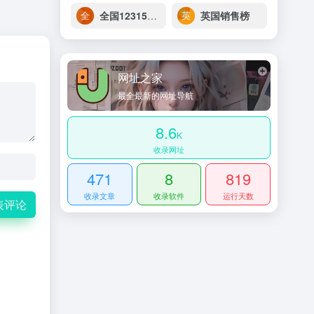
全国12315平台
英国销售榜
网址之家
最全最新的网址导航
8.6
K
收录网址
471
8
819
收录文章
收录软件
运行天数
表评论