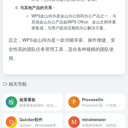
与其他产品的关系
：
WPS金山待办是金山办公协同办公产品之一，与
其他金山办公产品如WPS Office、金山文档等紧
密集成，为用户提供完整的办公解决方案。
总之，WPS金山待办是一款功能丰富、操作便捷、安
全性高的团队任务管理工具，适合各种规模的团队使
用。
相关导航
板栗看板
ProcessOn
板栗看板是国内一款在线的拥有看板模式的事项整理工具，可以进行多人任务协作。我们通过在“看板”上布置和移动“列表”与“卡片”，来跟踪进度，整理信息。通过不同组合，应用于多种生活与工作场景。从“创意素材小组”到“旅行攻略”到“产品开发管理”，甚至“招聘投递管理”、“恋爱种草清单”，都能用板栗看板搭建并管理。使用板栗看板的每一天，都充满效率、井然有序！
ProcessOn是一个在线协作绘图平台，为用户提供强大、易用的作图工具！支持在线创作流程图、思维导图、组织结构图、网络拓扑图、BPMN、UML图、UI界面原型设计、iOS界面原型设计等。同时依托于互联网实现了人与人之间的实时协作和共享。
Quicker软件
mindmeister
Quicker，Windows效率神器。快速触发 + 自动化。
在线协同制作、绘制流程图