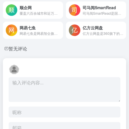
顺企网
司马阅SmartRead
覆盖六百余城市和近万行业的企业黄页与供求信息平台，提供公司查询、产品供应、采购发布及行业资讯，帮助查找厂家与商业机会。
司马阅SmartRead是国产企业级AI文档智能体平台，通过自研文档模型将企业文档转化为精准知识，支持智能问答、合同审查、报告撰写等场景，降低AI幻觉。适合需严肃文档处理和数据安全的企业，助力降本增效
网易七鱼
亿方云网盘
网易七鱼是网易智企旗下的智能客服SaaS系统，融合在线客服、云呼叫中心、智能机器人、工单管理和质检数据等功能，支持多渠道统一接待与自动化服务，帮助客服团队提升响应效率，适合电商零售、游戏行业等需要全渠道客户服务的企业使用。
亿方云网盘是360旗下的企业云盘与AI知识库平台，提供文件云存储、多人在线协作、精细化权限管理及AI知识问答等服务，帮助企业集中管理知识资产并实现智能化办公。
暂无评论