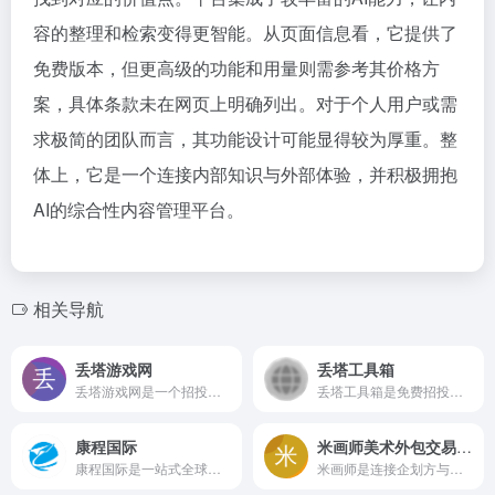
容的整理和检索变得更智能。从页面信息看，它提供了
免费版本，但更高级的功能和用量则需参考其价格方
案，具体条款未在网页上明确列出。对于个人用户或需
求极简的团队而言，其功能设计可能显得较为厚重。整
体上，它是一个连接内部知识与外部体验，并积极拥抱
AI的综合性内容管理平台。
相关导航
丢塔游戏网
丢塔工具箱
丢塔游戏网是一个招投标商情聚合平台，提供计划招标、政府采购、军队采购等多类公告的实时追踪。用户可按地区、时间及预算多维度筛选全国商业项目，适合企业和销售人员发现高价值业务机会。部分高级筛选需VIP权限
丢塔工具箱是免费招投标信息聚合平台，整合招标公告、中标结果、政府采购等多类数据，支持按地区、时间和预算多维筛选，帮助用户快速发现实时商机和潜在项目线索
康程国际
米画师美术外包交易平台
康程国际是一站式全球会展商旅服务商，提供国际展会随团、签证代办、展馆酒店预订、机票及地接等配套服务，覆盖电子、礼品等多个行业热门展会，帮助企业便捷参展和商务出行。
米画师是连接企划方与自由画师的专业美术外包平台，提供交易担保、稿件管理与云端同步功能，覆盖原画、插画等多种需求，让约稿过程更安全高效