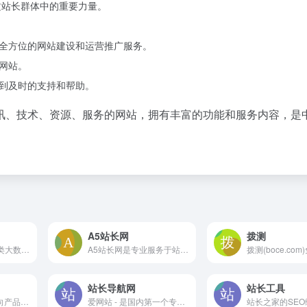
文站长群体中的重要力量。
全方位的网站建设和运营推广服务。
网站。
到及时的支持和帮助。
讯、技术、资源、服务的网站，拥有丰富的功能和服务内容，是
A5站长网
拨测
5118通过对排名各类大数据挖掘,提供关键词挖掘,行业词库,站群权重监控,关键词排名监控,指数词,流量词挖掘工具等排名工作人员必备百度站长工具平台
A5站长网是专业服务于站长和网站的信息平台。提供全方位的站长资讯以及网站建设、运营推广、搜索优化、服务器运维等精品内容。A5站长网全力支持站长实现创业梦想。
站长导航网
站长工具
产品大牛 是一个面向产品团队的云端协作平台，提供文件在线预览与演示（支持Axure、Sketch、PPT、Excel等文件）、在线文档、在线思维导图、任务看板等功能。涵盖了从 产品构想、需求规划、原型设计、UI设计、任务管理到交付的一切所需
爱网站 - 是国内第一个专注于推广优秀网站的开放式网站，具有分类目录及资讯发布平台,收录国内外各行业优秀网站,以为站长和网站提供服务为己任,有优秀网站目录为参考,还有网站优化推广及互联网资讯服务。