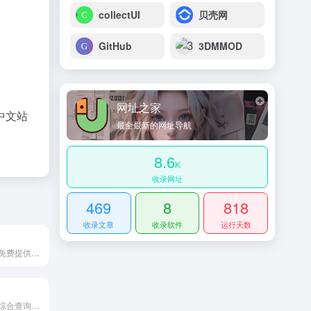
collectUI
贝壳网
GitHub
3DMMOD
网址之家
中文站
最全最新的网址导航
8.6
K
收录网址
469
8
818
收录文章
收录软件
运行天数
拨测(boce.com)免费提供网站速度测试、网络速度检测、域名污染检测、域名被墙查询、多地区在线ping测试、dns查询、路由跟踪查询、ipv6网站测试等功能；网络检测节点覆盖全国各省电信、联通、移动、教育网等。
站长之家的SEO综合查询工具