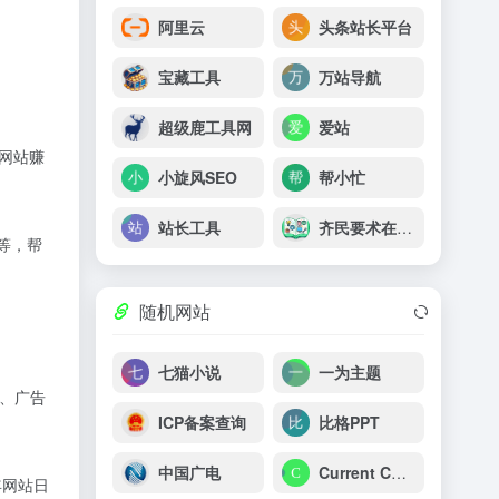
阿里云
头条站长平台
宝藏工具
万站导航
超级鹿工具网
爱站
网站赚
小旋风SEO
帮小忙
站长工具
齐民要术在线工具网
等，帮
随机网站
七猫小说
一为主题
、广告
ICP备案查询
比格PPT
中国广电
Current Competition
年网站日