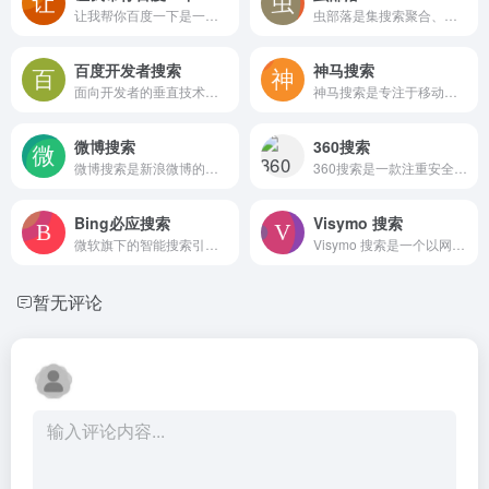
让我帮你百度一下是一个极简的在线搜索工具，输入问题即可跳转百度搜索结果，界面无广告不注册，适合快速查询或幽默地帮助他人完成搜索操作
虫部落是集搜索聚合、学术检索与知识分享于一体的垂直社区，提供快搜工具、搜索题库、方法论教程和悬赏问答，帮助用户提升搜商并高效获取信息
百度开发者搜索
神马搜索
面向开发者的垂直技术搜索平台，聚合文档、社区讨论与博客等内容，支持代码高亮和报错查询，帮助快速获取编程解决方案
神马搜索是专注于移动互联网的搜索引擎，提供App搜索、购物搜索、小说搜索等功能，通过场景化交互满足手机用户找应用、淘好物、追小说等刚需，界面简洁，搜索体验直接贴合移动使用习惯
微博搜索
360搜索
微博搜索是新浪微博的官方搜索工具，提供微博、用户、话题、图片等内容的实时检索服务，支持高级筛选和分类浏览，适合追踪热点和查找社交公开发言
360搜索是一款注重安全防护的综合搜索引擎，提供网页、视频、图片、良医等垂直搜索，内置AI写作、翻译、绘图等智能工具，并支持个性化换肤与少年版切换
Bing必应搜索
Visymo 搜索
微软旗下的智能搜索引擎，整合AI对话与多类型检索，支持网页、图片、视频、地图等搜索，并提供以图搜图及积分奖励，适合日常答疑与深度信息整理
Visymo 搜索是一个以网页检索为主的在线搜索工具，界面推测简洁。由于网站当前处于禁止访问状态，具体搜索结果来源、隐私策略和特色功能均未明确，用户能否正常使用存在不确定性
暂无评论