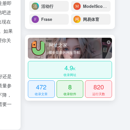
注册即
活动行
ModelScope 魔搭社区
贴吧进
Frase
网易体育
出现在
。如果
理你关
网址之家
最全最新的网址导航
4.9
K
收录网址
好还是
质量参
472
8
820
下降，
收录文章
收录软件
运行天数
需要一