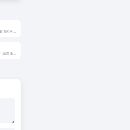
乐高官网是乐高集团官方线上中心，提供套装浏览、创意灵感库、线上商城与会员服务等功能，适合玩家和家长获取产品信息并参与互动
轻微课是一个专注动漫插画、游戏原画等数字绘画方向的在线学习平台，主要提供系统化的魔鬼特训班、大量免费自学课程、绘画素材下载以及学员作品社区，涵盖线稿、上色、人体、透视等技能模块，并设有