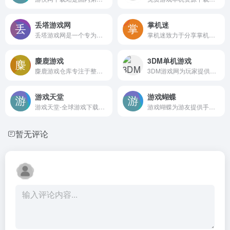
丢塔游戏网
掌机迷
丢塔游戏网是一个专为游戏玩家打造的推荐高品质游戏的分享网站，与我们一起体验最游戏乐趣吧！
掌机迷致力于分享掌机游戏资源，包含GBA游戏，GB游戏，FC游戏，SFC游戏，NDS游戏等怀旧游戏。分享精美游戏截图，游戏攻略和游戏下载地址。希望成为怀旧玩家聚集地，成为大家的快乐源泉。
麋鹿游戏
3DM单机游戏
麋鹿游戏仓库专注于整合当下热门、冷门及小众单机游戏，并且每日不间断持续更新上新。找游戏，认准麋鹿游戏仓库！经过多年努力麋鹿GAME已经成为了众多游戏玩家首选的游戏资源下载网站！
3DM游戏网为玩家提供最新的游戏新闻、攻略、单机游戏资源、汉化资源、游戏补丁、游戏论坛等，经过多年努力已成为游戏玩家首要选择的游戏资讯、游戏资源网站。
游戏天堂
游戏蝴蝶
游戏天堂-全球游戏下载基地
游戏蝴蝶为游友提供手游内部福利号免费预约与领取、安卓网游与单机游戏下载，分享手游精品攻略评测、手游行业干货内容以及手游公会那点事。
暂无评论