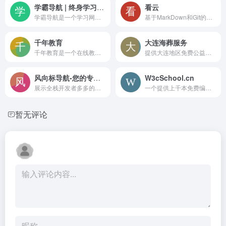
学霸导航 | 终身学习爱好者都在用的学习导航网站
看云
学霸导航是一个学习网址大全，汇集在线课堂、AI工具、学术文献、编程资源和职业考试等数百个网站入口，适合学生与终身学习者一站式发现各学科优质学习平台。
基于MarkDown和Git的文档写作、托管及数字出版平台，支持版本控制、团队协作、API文档生成和多格式导入导出，可自定义域名与样式，适合知识库、产品手册等场景
千年教育
大连海葬服务
千年教育是一个在线教育类网络平台，访问时需通过滑动安全验证，内容可能包含课程学习与资源服务，具体功能以进入主站后展示的信息为准，适合有远程学习需求的用户尝试访问。
提供大连地区免费公益及付费包船、定制海葬服务的官方信息平台，公示海葬套餐价格与办理流程，支持直接预约，为家属提供一站式生态殡葬解决方案
风向标导航-您的专属定制导航
W3cSchool.cn
展示全栈开发者多多的个人作品、技能与联系方式的静态主页，可浏览电商、社交、教育等项目案例并提交咨询
一个提供上千本免费编程教程的在线学习平台，覆盖前端、后端、移动开发、数据库和AI等领域，同时包含实战项目、题库、在线工具和学习路径，适合编程入门与进阶自学
暂无评论