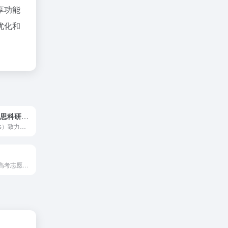
享功能
优化和
citexs-赛特新思科研助手
赛特新思（citexs）致力于打造一个开放的公益科研平台，提供文献检索、SCI辅助写作、AI文献大数据挖掘与分析、SCI期刊查选、撰写自然科学基金申请书、国家自然科学基金查询、资讯解读等科研工具。本平台基于人工智能模型和大数据分析技术，专注开发各类满足不同使用场景、提高用户使用体验的科研工具，旨在让科研工作者更科学、更高效、更精准地查询及获取目标信息，最大程度为科研人员提供智能辅助工具支持。
职业测试适用于高考志愿填报选大学专业，做职业规划，求职应聘和企业招聘人才测评，最为常用的有霍兰德职业兴趣测试，mbti职业性格测试，九型人格测试等，以及各类关于职业测评、职业测试相关。