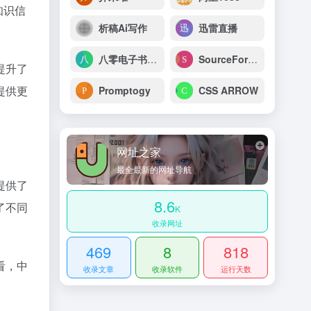
知识信
析稿Ai写作
迅雷直播
八零电子书手机版 – 小说 小说排行榜 TXT80电子书 全本免费完结小说
SourceForge
提升了
提供更
Promptogy
CSS ARROW
网址之家
最全最新的网址导航
提供了
8.6
了不同
K
收录网址
469
8
818
看，中
收录文章
收录软件
运行天数