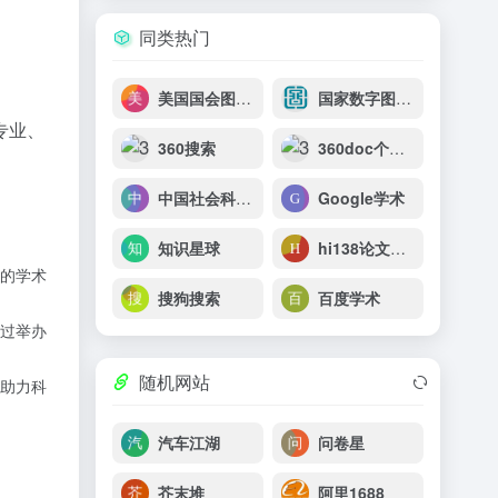
。
同类热门
美国国会图书馆
国家数字图书馆
专业、
360搜索
360doc个人图书馆
中国社会科学文库
Google学术
知识星球
hi138论文下载
的学术
搜狗搜索
百度学术
过举办
随机网站
助力科
汽车江湖
问卷星
芥末堆
阿里1688