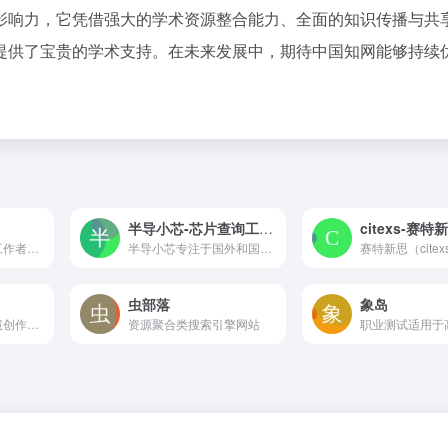
影响力，它凭借强大的学术资源整合能力、全面的知识传播与共
提供了宝贵的学术支持。在未来发展中，期待中国知网能够持续
半导小芯-芯片查询工具_芯片替代查询_数据手册查询_规格书查询_datasheet查询_IC查询
思谋学术：为科研工作者提供谷歌学术搜索的网站导航,并提供学术资源导航与论文免费下载通道。
半导小芯专注于国外和国产芯片资料查询，都在用的芯片查询工具，为您提供规格书查询，数据手册查询，datasheet查询，IC查询，替代型号查询等相关信息，帮您快速找到数据手册，规格书，datasheet等芯片PDF资料
虫部落
象岛
学术旅程伴侣，智慧创作之选。轻松解决论文写作难题，AI论文助您一键完成，仅需一杯咖啡时间，即可轻松问鼎学术高峰！
资源聚合类搜索引擎网站