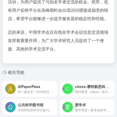
活动，为用户提供了与知名学者交流的机会。然而，也
有用户反映平台在高峰期时会出现访问缓慢或崩溃的情
况，希望平台能够进一步提升服务器的稳定性和性能。
总的来说，中国学术会议在线在学术会议信息交流领域
发挥着重要作用，为广大学术研究人员提供了一个便
捷、高效的学术交流平台。
相关导航
AIPaperPass
citexs-赛特新思科研助手
AI一键论文！5分钟3万字，真实网络数据(表)，免费不限次3级大纲，附带ppt，开题报告，40篇真实参考文献，查重超过10%退费！
赛特新思（citexs）致力于打造一个开放的公益科研平台，提供文献检索、SCI辅助写作、AI文献大数据挖掘与分析、SCI期刊查选、撰写自然科学基金申请书、国家自然科学基金查询、资讯解读等科研工具。本平台基于人工智能模型和大数据分析技术，专注开发各类满足不同使用场景、提高用户使用体验的科研工具，旨在让科研工作者更科学、更高效、更精准地查询及获取目标信息，最大程度为科研人员提供智能辅助工具支持。
公共科学图书馆
爱学术
非营利性的学术出版与组织网站
爱学术是一家专业的学术文献分享平台，覆盖各个行业期刊论文，学位论文，会议论文，标准，专利等各类学术资源，是国内最大的学术文献交流中心和论文资源免费下载网站。