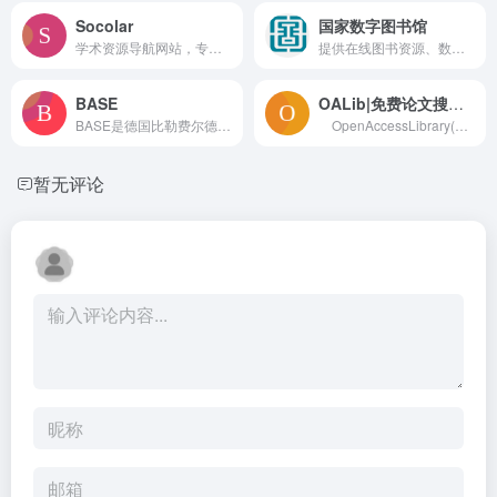
Socolar
国家数字图书馆
学术资源导航网站，专注于社会科学领域的开放获取资源整合
提供在线图书资源、数字化文献及相关服务
BASE
OALib|免费论文搜索引擎
BASE是德国比勒费尔德（Bielefeld)大学图书馆开发的一个多学科的学术搜索引擎，提供对全球异构学术资源的集成检索服务。
OpenAccessLibrary(OALib)是一个以开放访问元数据库为基础的搜索引擎，它提供了超过5,710,335篇开放源代码论文，涉及数学、物理、化学、人文、工程、生物、材料、医学和人文科学，所有论文都可以免费下载。
暂无评论