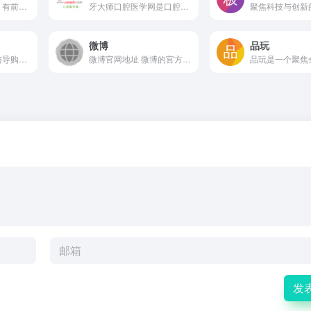
游戏葡萄是有判断、有前瞻的游戏产业新媒体，提供游戏行业资讯、深度分析及市场趋势解读，通过网站和多个社交平台分发内容，适合游戏从业者、投资者和关注产业动态的玩家获取专业信息
牙大师口腔医学网是口腔医学综合门户，汇聚行业资讯、病例分享、学术资源、招聘及产品信息，面向口腔医生与医学生，提供知识学习与职业交流渠道
微博
品玩
国内科技产品资讯与导购平台，提供手机、电脑等品类的报价查询、专业评测、行业新闻和用户社区，辅助消费者选购决策
微博官网地址 微博的官方网站入口为：https://www...
发