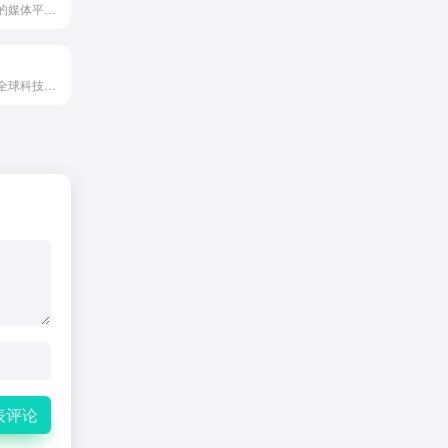
聚焦科技与创新的媒体平台，提供资讯、深度评测、活动报道和视频内容，涵盖互联网、人工智能、电动汽车等领域，适合关注技术趋势和产品体验的读者。
品玩是一个聚焦全球科技与互联网的中文内容平台，提供即时资讯、深度分析、产品评测和创投观察等内容，帮助读者快速把握科技行业动态与商业新趋势。
表评论