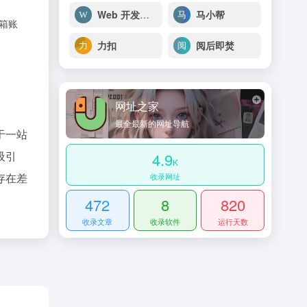
Web 开发技术 | MDN
马小帮
邮箱账
力扣
阅后即焚
网址之家
最全最新的网址导航
于一站
吸引
4.9
K
存在差
收录网址
472
8
820
收录文章
收录软件
运行天数