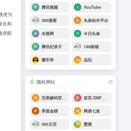
腾讯视频
YouTube
雅虎为
360搜索
头条站长平台
聚合和
雅虎邮
央视网
今日头条
腾讯纪录片
189邮箱
懂车帝
品玩
随机网站
完美解码官方网站
首页-DNF周边商城
界面金榜
网易七鱼
360主页
慧搜