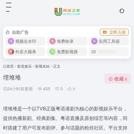
自助广告
立即入驻
视频去水印
免费收录
实用工具箱
外卖大额券
免费影视搜
首页
•
影音娱乐
•
影视名站
•
正文
埋堆堆
收藏
0
24小时前更新
435
0
0
埋堆堆是一个以TVB正版粤语港剧为核心的影视娱乐平台，
提供热播新剧、经典剧集、粤语直播及原创综艺等内容，同
时搭建了用户可发布剧评、参与话题的粉丝社区。平台支持