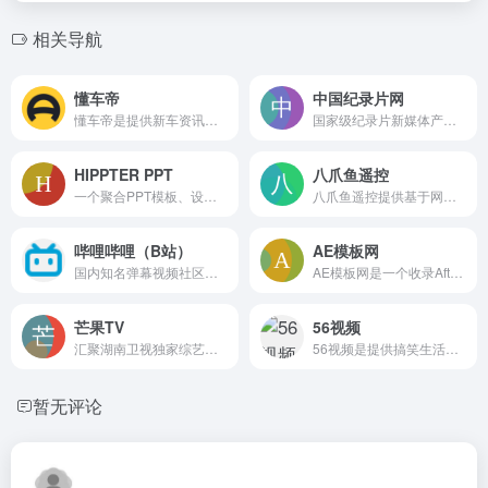
相关导航
懂车帝
中国纪录片网
懂车帝是提供新车资讯、车型报价、视频评测和选车对比功能的汽车信息平台，涵盖二手车及车主社区，通过智能推荐为用户匹配感兴趣的汽车内容。
国家级纪录片新媒体产业运营平台，提供年度国产优秀纪录片展播、行业资讯、人才机构资源库及融资交易对接服务，支持分类检索与经典回顾。
HIPPTER PPT
八爪鱼遥控
一个聚合PPT模板、设计素材、图标、字体、配色工具、AI工具及教程的导航网站，分类细致并标注免费与付费情况，帮助用户快速找到制作演示文稿所需的各类在线资源
八爪鱼遥控提供基于网页的远程设备控制服务，支持手机遥控电脑、电视等，实现桌面查看、文件传输及多媒体操控，连接方式简便，适用于远程办公与家庭影音管理
哔哩哔哩（B站）
AE模板网
国内知名弹幕视频社区，聚合动漫、游戏、知识、生活等海量原创及正版内容，支持用户发送弹幕实时互动，并提供直播、投稿与会员购服务。
AE模板网是一个收录After Effects模板资源的在线平台，用户需登录账号访问内容。网站可能提供片头、转场、字幕条等工程文件下载，采用会员制管理，但具体收费和资源详情未在登录页公开，适合视频后期人员快速获取制作素材
芒果TV
56视频
汇聚湖南卫视独家综艺与影视内容的在线视频平台，涵盖综艺、剧集、电影、少儿、纪录片等，支持直播点播和会员服务，提供大量正版独播资源。
56视频是提供搞笑生活短片、影视剧点播、综艺娱乐、达人直播等内容的综合在线视频平台，用户可免费上传原创作品、订阅创作者并互动评论，大部分视频无需登录即可观看，适合日常娱乐消遣和视频发现。
暂无评论