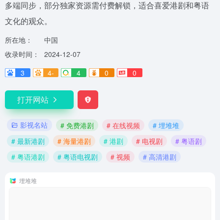
多端同步，部分独家资源需付费解锁，适合喜爱港剧和粤语
文化的观众。
所在地：
中国
收录时间：
2024-12-07
3
4-
4
0
0
打开网站
影视名站
# 免费港剧
# 在线视频
# 埋堆堆
# 最新港剧
# 海量港剧
# 港剧
# 电视剧
# 粤语剧
# 粤语港剧
# 粤语电视剧
# 视频
# 高清港剧
埋堆堆