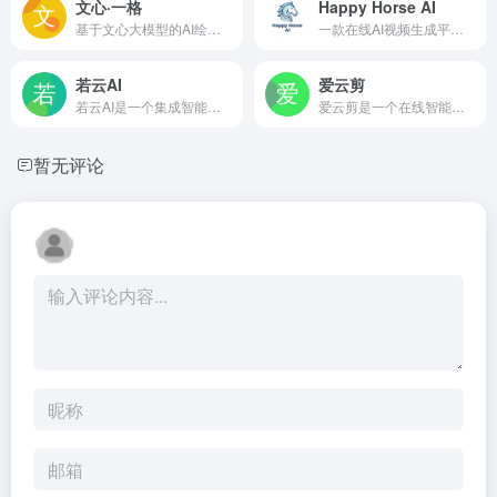
文心·一格
Happy Horse AI
基于文心大模型的AI绘画平台，通过文字描述即可生成多风格原创图像，支持局部编辑与灵感推荐，适合创作者快速获取视觉素材。
一款在线AI视频生成平台，可从文字或图片生成带同步音频的1080p短片，支持七种语言唇形同步，生成速度约38秒，无需安装即可在浏览器中使用。
若云AI
爱云剪
若云AI是一个集成智能对话、文本创作和图像生成等功能的在线人工智能服务平台，旨在为用户提供便捷的AI工具访问入口，降低内容创作与创意实现的技术门槛。
爱云剪是一个在线智能云剪辑平台，利用AI技术将图文内容自动转化为配有配音和字幕的短视频，支持素材匹配、批量生成，无需下载软件，适合自媒体及零基础用户快速制作视频
暂无评论