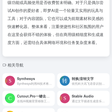
级功能或高频使用是否收费暂未明确。对于只是偶尔尝
试AI创作的爱好者，即梦AI是一个轻量又实用的玩具与
工具；对于内容团队，它也可以成为前期素材和灵感的
快速孵化器。整体来看，注重便捷性和社区氛围的用户
在这里会获得不错的体验，但在商用级精细度和生成速
度方面，还需结合具体网络环境和任务复杂度来看。
相关导航
Synthesys
转换|音转文字
Synthesys利用AI技术将文本转换为多语种自然语音与虚拟人出镜视频，支持声音克隆、视频模板和API接入，适用于营销、培训等领域的快速音视频制作。
依托科大讯飞语音识别技术，提供录音转文字、AI写作、多语种翻译与会议协作服务，支持实时转写与文件导入，功能覆盖会议纪要整理、字幕制作、多端协同办公等场景，致力于提升办公效率。
Cutout.Pro一键去除视频背景
Stable Audio
在线AI视频背景移除工具，能自动去除视频背景并替换为纯色或图片，支持多格式导出，适合短视频制作、电商展示和在线教育等场景。
通过文字描述生成音乐和音效的在线AI工具，支持多种风格与角色，无需编曲能力即可快速产出背景音乐或环境音效，适合视频、游戏和播客等内容创作者使用。