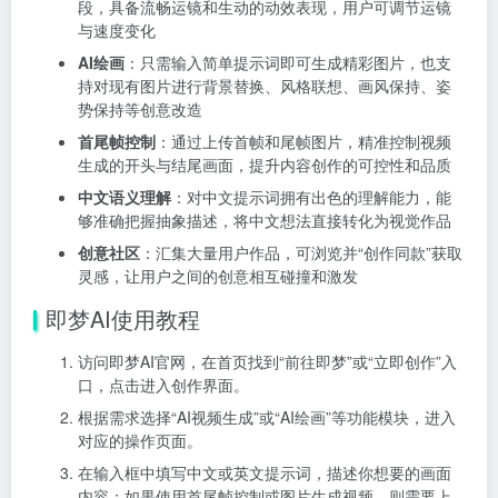
段，具备流畅运镜和生动的动效表现，用户可调节运镜
与速度变化
AI绘画
：只需输入简单提示词即可生成精彩图片，也支
持对现有图片进行背景替换、风格联想、画风保持、姿
势保持等创意改造
首尾帧控制
：通过上传首帧和尾帧图片，精准控制视频
生成的开头与结尾画面，提升内容创作的可控性和品质
中文语义理解
：对中文提示词拥有出色的理解能力，能
够准确把握抽象描述，将中文想法直接转化为视觉作品
创意社区
：汇集大量用户作品，可浏览并“创作同款”获取
灵感，让用户之间的创意相互碰撞和激发
即梦AI使用教程
访问即梦AI官网，在首页找到“前往即梦”或“立即创作”入
口，点击进入创作界面。
根据需求选择“AI视频生成”或“AI绘画”等功能模块，进入
对应的操作页面。
在输入框中填写中文或英文提示词，描述你想要的画面
内容；如果使用首尾帧控制或图片生成视频，则需要上