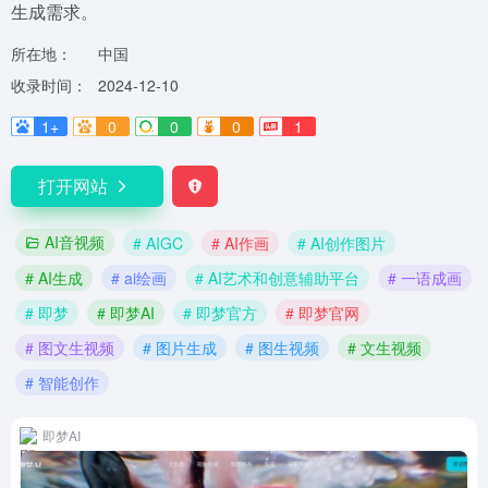
生成需求。
所在地：
中国
收录时间：
2024-12-10
1+
0
0
0
1
打开网站
AI音视频
# AIGC
# AI作画
# AI创作图片
# AI生成
# ai绘画
# AI艺术和创意辅助平台
# 一语成画
# 即梦
# 即梦AI
# 即梦官方
# 即梦官网
# 图文生视频
# 图片生成
# 图生视频
# 文生视频
# 智能创作
即梦AI