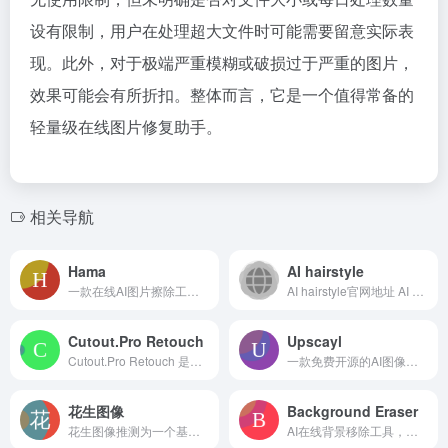
设有限制，用户在处理超大文件时可能需要留意实际表
现。此外，对于极端严重模糊或破损过于严重的图片，
效果可能会有所折扣。整体而言，它是一个值得常备的
轻量级在线图片修复助手。
相关导航
Hama
AI hairstyle
一款在线AI图片擦除工具，可免费快速移除照片中的人物、物体、文字和瑕疵，通过画笔涂抹即可完成，适合日常轻量修图需求。
AI hairstyle官网地址 AI hairstyle的...
Cutout.Pro Retouch
Upscayl
Cutout.Pro Retouch 是一个在线AI修图工具，主要用于快速移除照片中不需要的物体、瑕疵或水印，并通过智能填充实现自然的背景修复效果，适合电商展示、社交分享等场景下的图片美化
一款免费开源的AI图像放大工具，支持桌面本地运行和云端加速，可以将模糊照片提升至16倍分辨率，提供多种模型、批量处理和双重放大功能，适合创作者、设计师和普通用户使用
花生图像
Background Eraser
花生图像推测为一个基于浏览器的在线图片管理与编辑网站，用户可上传、整理、轻量修饰照片，并支持相册分享和批量处理。服务主打便捷性，省去软件安装，适合快速处理日常图片。
AI在线背景移除工具，支持自动抠图并更换纯色背景，可批量处理最多50张图片，免费版有分辨率限制和水印，适合产品图、人像等快速去背景