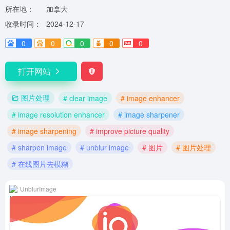
所在地：
加拿大
收录时间：
2024-12-17
0
0
0
0
0
打开网站
图片处理
# clear image
# image enhancer
# image resolution enhancer
# image sharpener
# image sharpening
# improve picture quality
# sharpen image
# unblur image
# 图片
# 图片处理
# 在线图片去模糊
UnblurImage