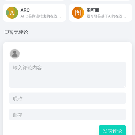
ARC
图可丽
ARC是腾讯推出的在线AI人脸修复工具，能自动增强模糊人像细节、提升分辨率，适合修复老照片和低清人物面部，无需安装即可免费使用
图可丽是基于AI的在线图像与视频处理工具，提供一键抠图、视频转动漫、照片修复增强、证件照制作、艺术风格化等功能，适合电商设计、内容创作和批量图像处理场景，主打自动化和易用性，无需安装即可在浏览器中完成专业级效果。
暂无评论
发表评论