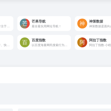
芒果导航
神策数据
金融财经类网站，专注于提供全球金融市场的数据与资讯
最全最实用网址导航！
百度指数
阿拉丁指数
飞瓜数据是覆盖抖音、快手、B站的短视频直播电商数据分析平台，提供达人、商品、直播、舆情及广告投流等多维数据监测与分析功能，助力品牌、商家和机构洞察趋势、优化策略
以百度海量网民搜索行为数据为基础，提供关键词搜索趋势、需求图谱、舆情动态和受众画像等分析服务，帮助用户洞察网络热度与公众兴趣变化。