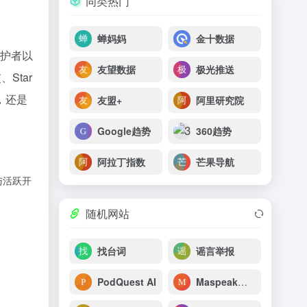
同类热门
蝉妈妈
金十数据
维护者以
友望数据
极光推送
Star
，还是
友盟+
阿里研究院
。
Google趋势
360趋势
阿拉丁指数
芒果导航
与活跃开
随机网站
找台词
谣言举报
PodQuest AI
Maspeak（外语学习）