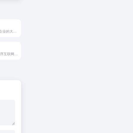
神策数据是面向企业的大数据分析与营销科技平台，提供用户行为分析、全域CDP和AI驱动的增长工作流，帮助企业实现全场景用户经营、策略自动执行和数据驱动决策，适合数字化运营成熟团队使用。
阿拉丁指数-小程序互联网洞察平台，可查询全网小程序指数变化情况，有效帮助小程序创业者展示投资、广告、商务合作价值。快速让您了解行业排行，衡量小程序的传播价值、品牌价值、投资价值。