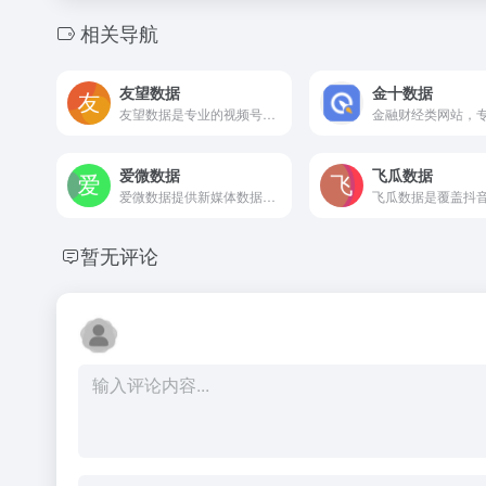
相关导航
友望数据
金十数据
友望数据是专业的视频号数据分析平台，提供各垂类视频号榜单；视频号博主查找、爆款视频与话题分析；并提供视频号直播和带货数据分析等功能，助力用户高效找号，更好复盘视频号直播。
爱微数据
飞瓜数据
爱微数据提供新媒体数据监测和运营工具，助力内容创作者提高质量并监测效果，以数据为基础让营销可视化，有效降低投放成本，提高转化率。
暂无评论