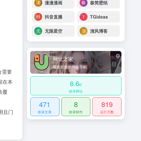
漫漫漫画
极简壁纸
抖音直播
TGideas
无限星空
清风博客
网址之家
最全最新的网址导航
合需要
据在本
8.6
K
法覆
收录网址
471
8
819
实用且门
收录文章
收录软件
运行天数