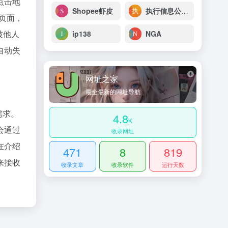
 点击地
Shopee虾皮
执行信息公开网
 页面，
被他人
ip138
NGA
自动失
网址之家
最全最新的网址导航
需求。
4.8
K
会通过
收录网址
在介绍
471
8
819
来接收
收录文章
收录软件
运行天数