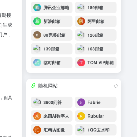
腾讯企业邮箱
189邮箱
短期接
新浪邮箱
阿里邮箱
刻生成
用户，
88完美邮箱
126邮箱
139邮箱
163邮箱
临时邮箱
TOM VIP邮箱
随机网站
名，但具
3600问答
Fabrie
来画AI数字人
Rubular
汇精坊图像
1QQ去水印