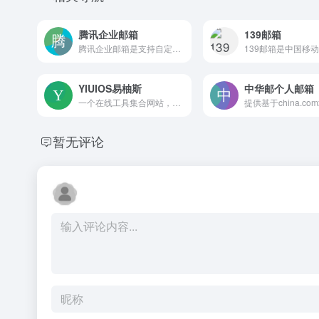
腾讯企业邮箱
139邮箱
腾讯企业邮箱是支持自定义域名的企业级邮件系统，具备多终端同步、安全防护和协作办公集成等特性，可统一管理员工账号，帮助企业提升沟通效率与品牌形象
YIUIOS易柚斯
中华邮个人邮箱
一个在线工具集合网站，提供网页版PS、PDF转换、图片滤镜、九宫格切图、简繁互转、数字大写及日历定制等免费工具，无需注册即可跨设备使用，同时分享前端开发技术文章。
暂无评论