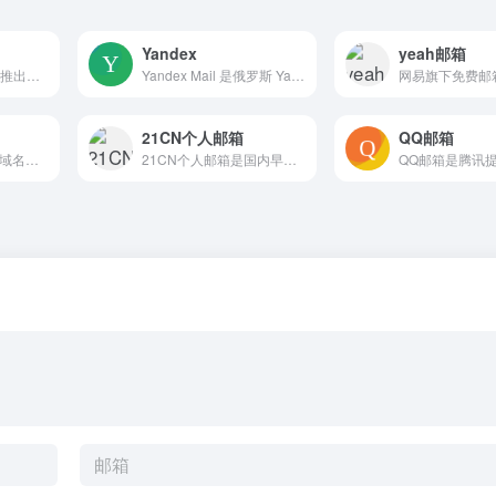
Yandex
yeah邮箱
139邮箱是中国移动推出的手机号邮箱服务，以手机号为账号，支持网页、WAP和APP多端访问，可收发邮件、邮件转短信、在线发短信和发贺卡，融入短信通信特性，方便移动用户随时处理消息。
Yandex Mail 是俄罗斯 Yandex 旗下的免费邮箱，提供大容量存储和反垃圾过滤，支持密码及生物识别登录，通过 Yandex ID 可无缝访问云盘、日历等生态服务，适合需要稳定国际邮箱和俄语支持的用户
21CN个人邮箱
QQ邮箱
提供基于china.com域名的个人电子邮件服务，强调直观、有效和实用的操作体验，同时涵盖企业邮箱与VIP邮箱入口，支持免费注册和付费升级，适合日常通信与轻度商务用途。
21CN个人邮箱是国内早期免费邮箱品牌，拥有10G免费空间，支持手机号注册邮箱，可在PC、手机和平板多端收发邮件，并内置高效杀毒和积分活动，适合个人日常邮件管理