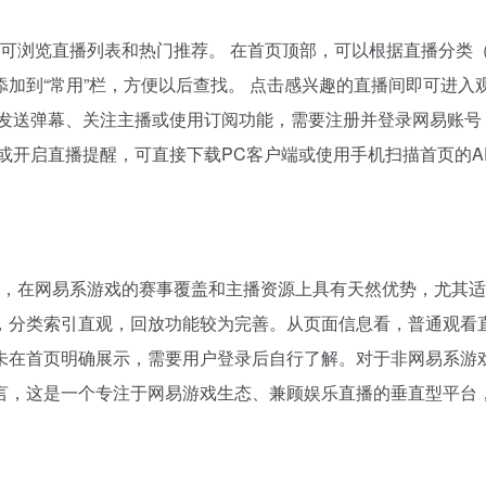
可浏览直播列表和热门推荐。 在首页顶部，可以根据直播分类
加到“常用”栏，方便以后查找。 点击感兴趣的直播间即可进入
想发送弹幕、关注主播或使用订阅功能，需要注册并登录网易账号
或开启直播提醒，可直接下载PC客户端或使用手机扫描首页的A
台，在网易系游戏的赛事覆盖和主播资源上具有天然优势，尤其
，分类索引直观，回放功能较为完善。从页面信息看，普通观看
未在首页明确展示，需要用户登录后自行了解。对于非网易系游
言，这是一个专注于网易游戏生态、兼顾娱乐直播的垂直型平台