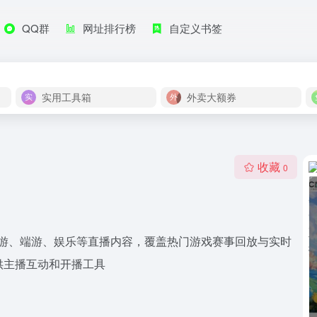
QQ群
网址排行榜
自定义书签
实用工具箱
外卖大额券
收藏
0
手游、端游、娱乐等直播内容，覆盖热门游戏赛事回放与实时
供主播互动和开播工具