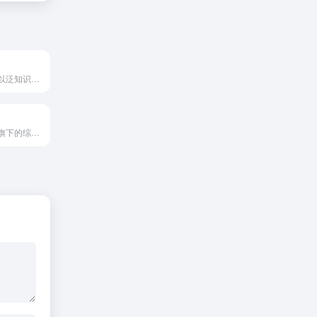
百度直播是一个以泛知识内容为主的直播平台，通过实时分享新知、经验与见识，连接创作者与学习者，支持百家号开播和多种推流方式，提供互动、回看等功能，满足用户获取信息、学习成长的需求。
千帆直播是搜狐旗下的综合性在线直播平台，聚合娱乐秀场、才艺表演、知识科普等内容，提供分类浏览、直播回放、榜单推荐等功能，满足用户多样化观看需求