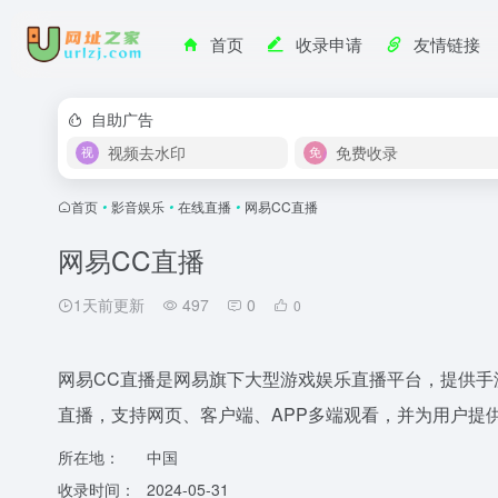
首页
收录申请
友情链接
自助广告
视频去水印
免费收录
首页
•
影音娱乐
•
在线直播
•
网易CC直播
网易CC直播
1天前更新
497
0
0
网易CC直播是网易旗下大型游戏娱乐直播平台，提供
直播，支持网页、客户端、APP多端观看，并为用户提
所在地：
中国
收录时间：
2024-05-31