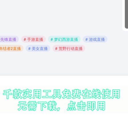
望先锋直播
# 手游直播
# 梦幻西游直播
# 游戏直播
 终结者2直播
# 美女直播
# 荒野行动直播